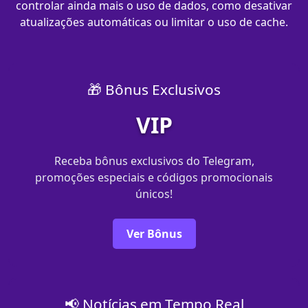
controlar ainda mais o uso de dados, como desativar
atualizações automáticas ou limitar o uso de cache.
🎁 Bônus Exclusivos
VIP
Receba bônus exclusivos do Telegram,
promoções especiais e códigos promocionais
únicos!
Ver Bônus
📢 Notícias em Tempo Real