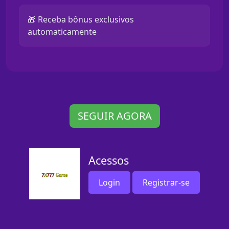
🎁 Receba bônus exclusivos
automaticamente
SEGUIR AGORA
Acessos
Login
Registrar-se