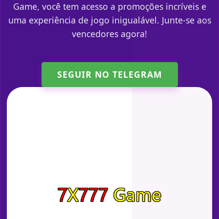
Game, você tem acesso a promoções incríveis e
uma experiência de jogo inigualável. Junte-se aos
vencedores agora!
SEGUIR NO TELEGRAM