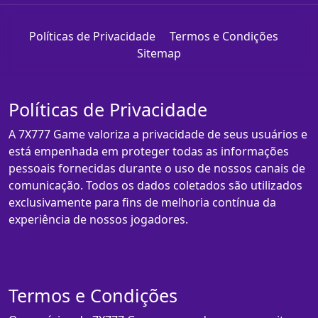
Políticas de Privacidade
Termos e Condições
Sitemap
Políticas de Privacidade
A 7X777 Game valoriza a privacidade de seus usuários e
está empenhada em proteger todas as informações
pessoais fornecidas durante o uso de nossos canais de
comunicação. Todos os dados coletados são utilizados
exclusivamente para fins de melhoria contínua da
experiência de nossos jogadores.
Termos e Condições