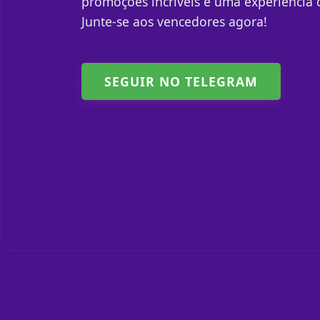
promoções incríveis e uma experiência d
Junte-se aos vencedores agora!
SEGUIR NO TELEGRAM