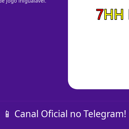
e jogo inigualável.
📱 Canal Oficial no Telegram!