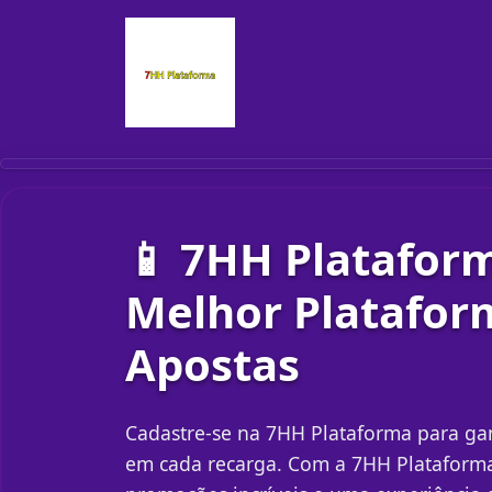
📱 7HH Platafor
Melhor Platafor
Apostas
Cadastre-se na 7HH Plataforma para ga
em cada recarga. Com a 7HH Plataforma