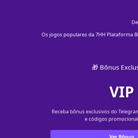
De
Os jogos populares da 7HH Plataforma B
🎁 Bônus Exclu
VIP
Receba bônus exclusivos do Telegra
e códigos promocionai
Ver Bônus