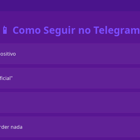
📱 Como Seguir no Telegram
ositivo
icial"
erder nada