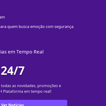
ram
a para quem busca emoção com segurança.
cias em Tempo Real
24/7
e todas as novidades, promoções e
H Plataforma em tempo real!
Ver Notícias