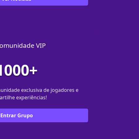
Comunidade VIP
1000+
unidade exclusiva de jogadores e
rtilhe experiências!
Entrar Grupo