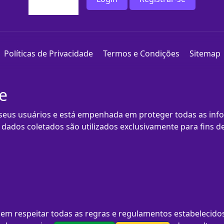
Políticas de Privacidade
Termos e Condições
Sitemap
de
e seus usuários e está empenhada em proteger todas as inf
dados coletados são utilizados exclusivamente para fins d
m respeitar todas as regras e regulamentos estabelecidos.