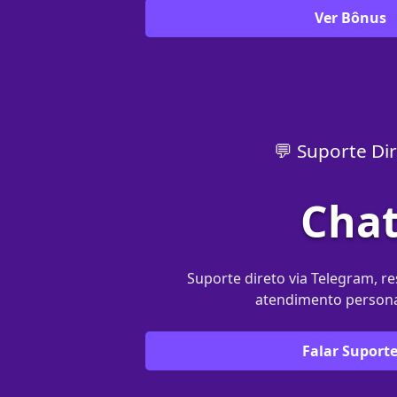
Ver Bônus
💬 Suporte Di
Cha
Suporte direto via Telegram, r
atendimento persona
Falar Suport