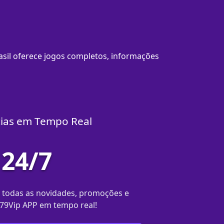
asil oferece jogos completos, informações
cias em Tempo Real
24/7
e todas as novidades, promoções e
 79Vip APP em tempo real!