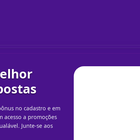
elhor
postas
bônus no cadastro e em
em acesso a promoções
ualável. Junte-se aos