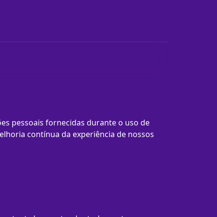
ões pessoais fornecidas durante o uso de
elhoria contínua da experiência de nossos