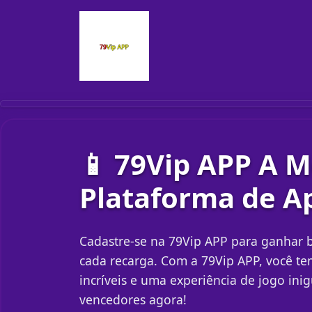
📱 79Vip APP A M
Plataforma de A
Cadastre-se na 79Vip APP para ganhar 
cada recarga. Com a 79Vip APP, você t
incríveis e uma experiência de jogo inig
vencedores agora!