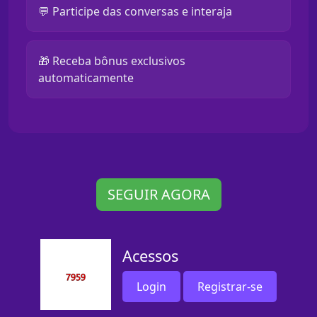
💬 Participe das conversas e interaja
🎁 Receba bônus exclusivos
automaticamente
SEGUIR AGORA
Acessos
Login
Registrar-se