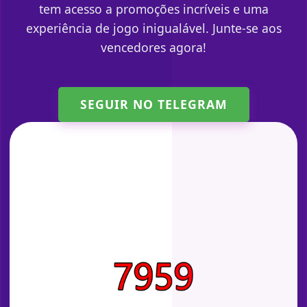
tem acesso a promoções incríveis e uma
experiência de jogo inigualável. Junte-se aos
vencedores agora!
SEGUIR NO TELEGRAM