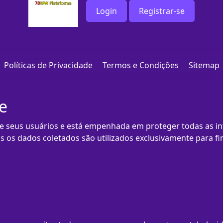
Login
Registrar-se
Políticas de Privacidade
Termos e Condições
Sitemap
de
de seus usuários e está empenhada em proteger todas as i
 os dados coletados são utilizados exclusivamente para fi