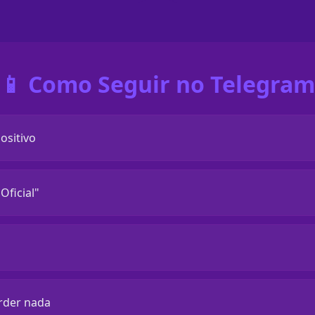
📱 Como Seguir no Telegram
ositivo
ficial"
erder nada