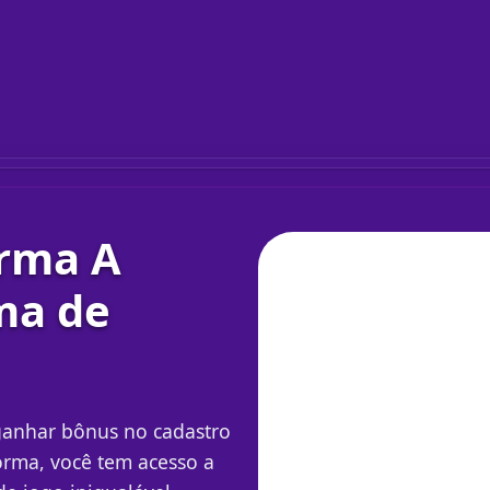
rma A
ma de
ganhar bônus no cadastro
rma, você tem acesso a