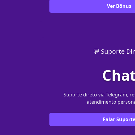
Ver Bônus
💬 Suporte Di
Cha
Suporte direto via Telegram, r
atendimento persona
Falar Suport