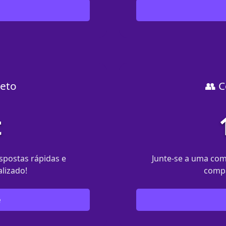
reto
👥 
t
espostas rápidas e
Junte-se a uma com
lizado!
compa
e