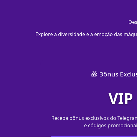
Des
Explore a diversidade e a emoção das máqu
🎁 Bônus Exclu
VIP
Receba bônus exclusivos do Telegra
e códigos promocionai