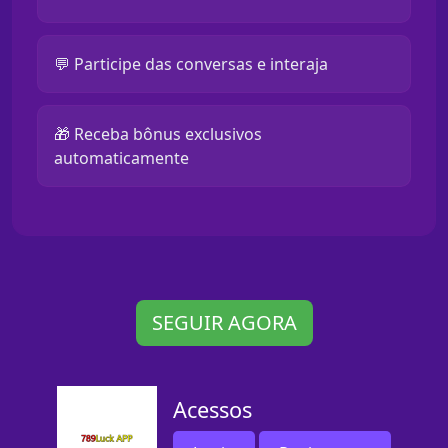
💬 Participe das conversas e interaja
🎁 Receba bônus exclusivos
automaticamente
SEGUIR AGORA
Acessos