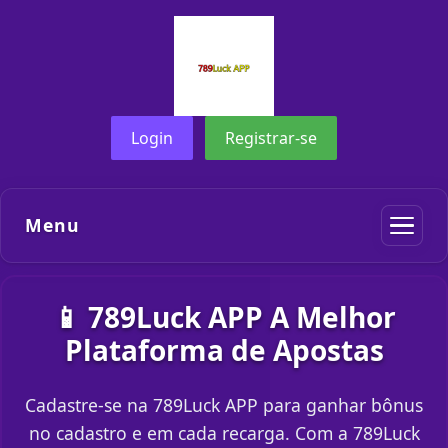
Login
Registrar-se
Menu
📱 789Luck APP A Melhor
Plataforma de Apostas
Cadastre-se na 789Luck APP para ganhar bônus
no cadastro e em cada recarga. Com a 789Luck