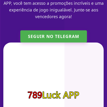
APP, você tem acesso a promoções incríveis e uma
experiência de jogo inigualável. Junte-se aos
vencedores agora!
SEGUIR NO TELEGRAM