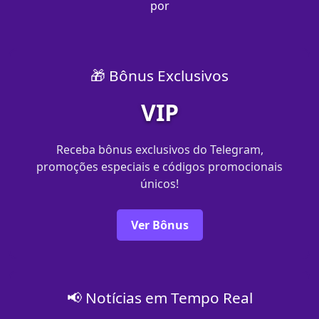
por
🎁 Bônus Exclusivos
VIP
Receba bônus exclusivos do Telegram,
promoções especiais e códigos promocionais
únicos!
Ver Bônus
📢 Notícias em Tempo Real