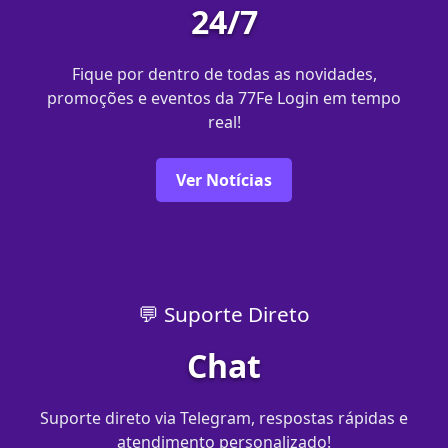
24/7
Fique por dentro de todas as novidades,
promoções e eventos da 77Fe Login em tempo
real!
Ver Notícias
💬 Suporte Direto
Chat
Suporte direto via Telegram, respostas rápidas e
atendimento personalizado!