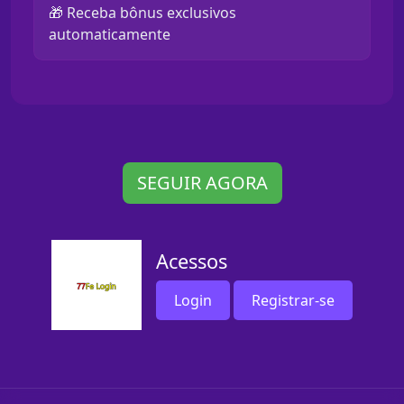
🎁 Receba bônus exclusivos
automaticamente
SEGUIR AGORA
Acessos
Login
Registrar-se