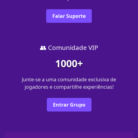
Falar Suporte
👥 Comunidade VIP
1000+
Junte-se a uma comunidade exclusiva de
jogadores e compartilhe experiências!
Entrar Grupo