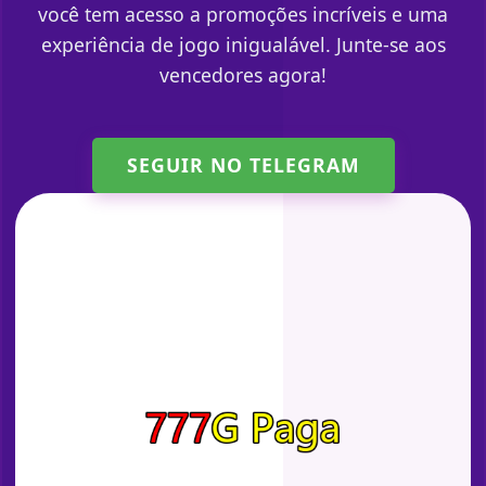
você tem acesso a promoções incríveis e uma
experiência de jogo inigualável. Junte-se aos
vencedores agora!
SEGUIR NO TELEGRAM