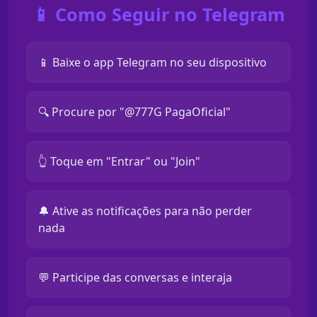
📱 Como Seguir no Telegram
📱 Baixe o app Telegram no seu dispositivo
🔍 Procure por "@777G PagaOficial"
👆 Toque em "Entrar" ou "Join"
🔔 Ative as notificações para não perder
nada
💬 Participe das conversas e interaja