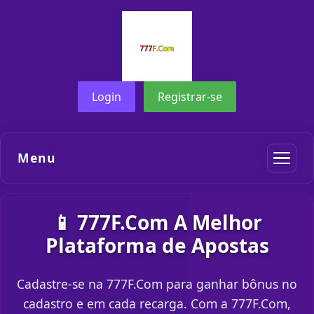
Login
Registrar-se
Menu
📱 777F.Com A Melhor
Plataforma de Apostas
Cadastre-se na 777F.Com para ganhar bônus no
cadastro e em cada recarga. Com a 777F.Com,