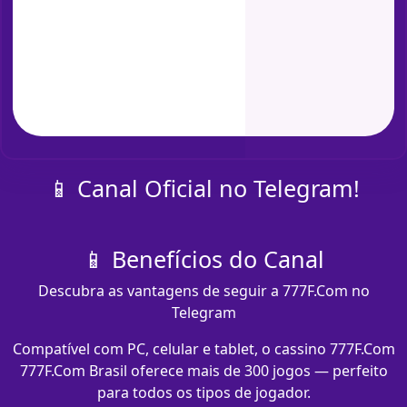
📱 Canal Oficial no Telegram!
📱 Benefícios do Canal
Descubra as vantagens de seguir a 777F.Com no
Telegram
Compatível com PC, celular e tablet, o cassino 777F.Com
777F.Com Brasil oferece mais de 300 jogos — perfeito
para todos os tipos de jogador.