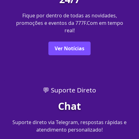
Fique por dentro de todas as novidades,
promoções e eventos da 777F.Com em tempo
real!
Ver Notícias
💬 Suporte Direto
Chat
Suporte direto via Telegram, respostas rápidas e
atendimento personalizado!