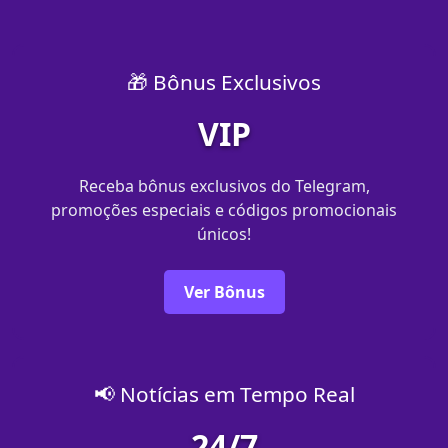
🎁 Bônus Exclusivos
VIP
Receba bônus exclusivos do Telegram,
promoções especiais e códigos promocionais
únicos!
Ver Bônus
📢 Notícias em Tempo Real
24/7