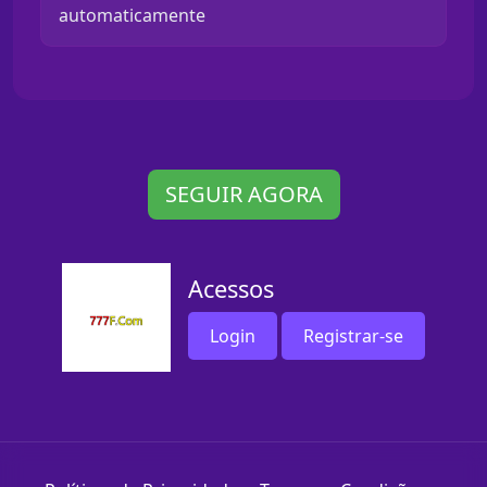
automaticamente
SEGUIR AGORA
Acessos
Login
Registrar-se