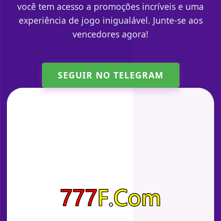
você tem acesso a promoções incríveis e uma
experiência de jogo inigualável. Junte-se aos
vencedores agora!
SEGUIR NO TELEGRAM