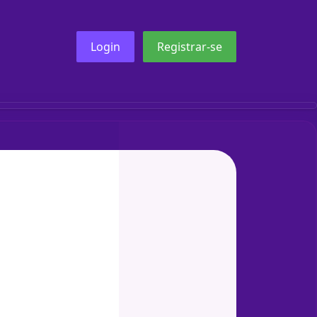
Login
Registrar-se