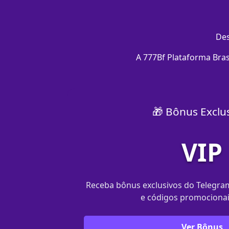
Des
A 777Bf Plataforma Bras
🎁 Bônus Exclu
VIP
Receba bônus exclusivos do Telegra
e códigos promocionai
Ver Bônus