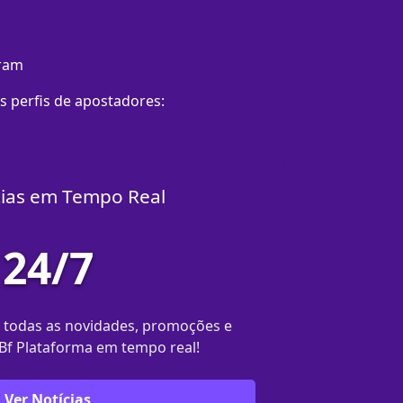
gram
s perfis de apostadores:
cias em Tempo Real
24/7
e todas as novidades, promoções e
Bf Plataforma em tempo real!
Ver Notícias