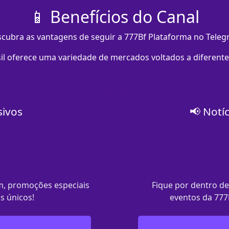
📱 Benefícios do Canal
cubra as vantagens de seguir a 777Bf Plataforma no Tele
il oferece uma variedade de mercados voltados a diferente
sivos
📢 Notí
m, promoções especiais
Fique por dentro d
s únicos!
eventos da 777