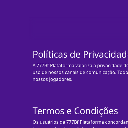
Políticas de Privacida
A 777Bf Plataforma valoriza a privacidade 
uso de nossos canais de comunicação. Todos
nossos jogadores.
Termos e Condições
Os usuários da 777Bf Plataforma concordam 