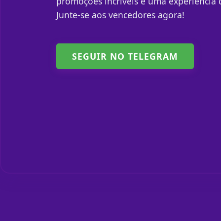
promoções incríveis e uma experiência d
Junte-se aos vencedores agora!
SEGUIR NO TELEGRAM