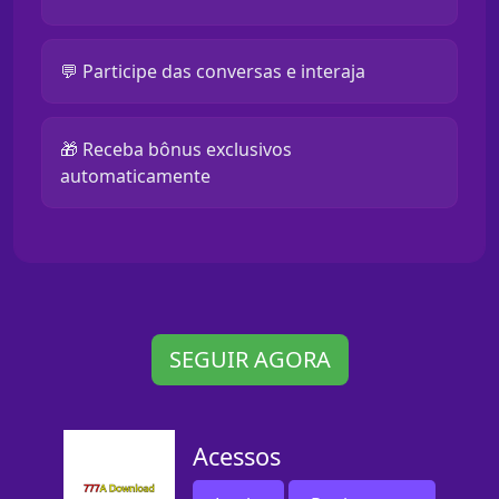
💬 Participe das conversas e interaja
🎁 Receba bônus exclusivos
automaticamente
SEGUIR AGORA
Acessos