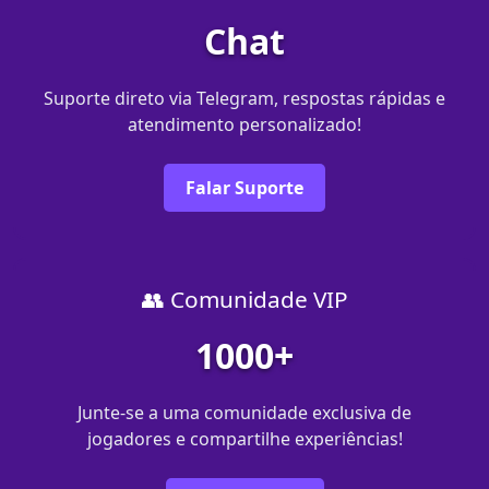
Chat
Suporte direto via Telegram, respostas rápidas e
atendimento personalizado!
Falar Suporte
👥 Comunidade VIP
1000+
Junte-se a uma comunidade exclusiva de
jogadores e compartilhe experiências!