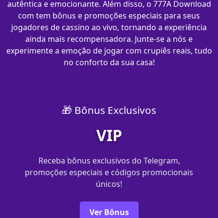
autêntica e emocionante. Além disso, o 777A Download
com​ tem bônus e promoções especiais para seus
jogadores de cassino ao vivo, tornando a experiência
ainda mais recompensadora. Junte-se a nós e
experimente a emoção de jogar com crupiês reais, tudo
no conforto da sua casa!
🎁 Bônus Exclusivos
VIP
Receba bônus exclusivos do Telegram,
promoções especiais e códigos promocionais
únicos!
Ver Bônus