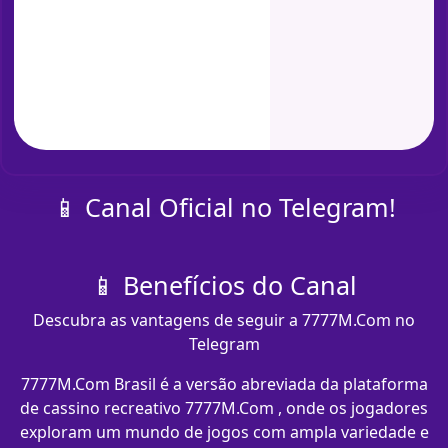
📱 Canal Oficial no Telegram!
📱 Benefícios do Canal
Descubra as vantagens de seguir a 7777M.Com no
Telegram
7777M.Com Brasil é a versão abreviada da plataforma
de cassino recreativo 7777M.Com , onde os jogadores
exploram um mundo de jogos com ampla variedade e