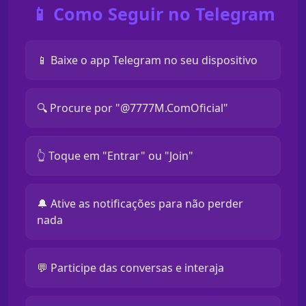
📱 Como Seguir no Telegram
📱 Baixe o app Telegram no seu dispositivo
🔍 Procure por "@7777M.ComOficial"
👆 Toque em "Entrar" ou "Join"
🔔 Ative as notificações para não perder
nada
💬 Participe das conversas e interaja