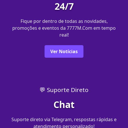
24/7
Fique por dentro de todas as novidades,
promoções e eventos da 7777M.Com em tempo
real!
Ver Notícias
💬 Suporte Direto
Chat
Suporte direto via Telegram, respostas rápidas e
atendimento personalizado!