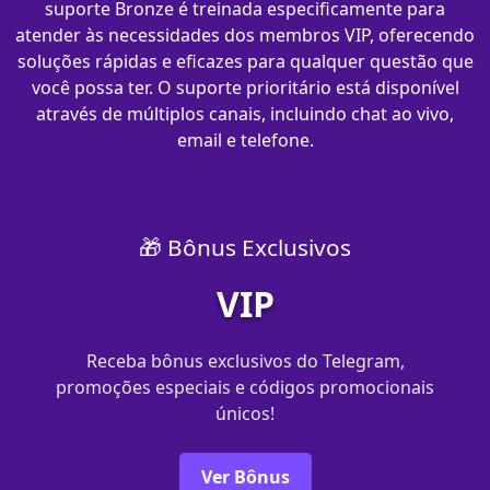
suporte Bronze é treinada especificamente para
atender às necessidades dos membros VIP, oferecendo
soluções rápidas e eficazes para qualquer questão que
você possa ter. O suporte prioritário está disponível
através de múltiplos canais, incluindo chat ao vivo,
email e telefone.
🎁 Bônus Exclusivos
VIP
Receba bônus exclusivos do Telegram,
promoções especiais e códigos promocionais
únicos!
Ver Bônus