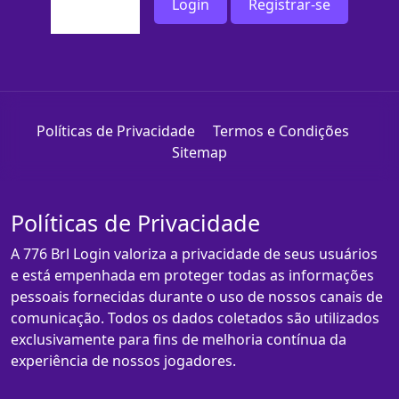
Login
Registrar-se
Políticas de Privacidade
Termos e Condições
Sitemap
Políticas de Privacidade
A 776 Brl Login valoriza a privacidade de seus usuários
e está empenhada em proteger todas as informações
pessoais fornecidas durante o uso de nossos canais de
comunicação. Todos os dados coletados são utilizados
exclusivamente para fins de melhoria contínua da
experiência de nossos jogadores.