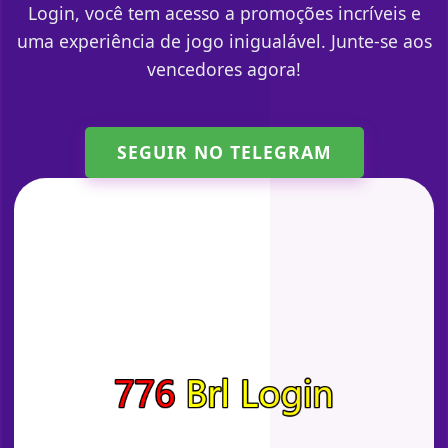
Login, você tem acesso a promoções incríveis e
uma experiência de jogo inigualável. Junte-se aos
vencedores agora!
SEGUIR NO TELEGRAM