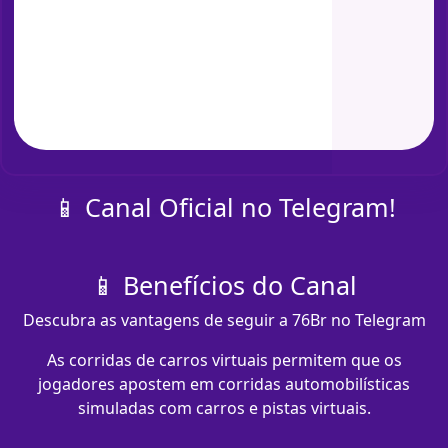
📱 Canal Oficial no Telegram!
📱 Benefícios do Canal
Descubra as vantagens de seguir a 76Br no Telegram
As corridas de carros virtuais permitem que os
jogadores apostem em corridas automobilísticas
simuladas com carros e pistas virtuais.