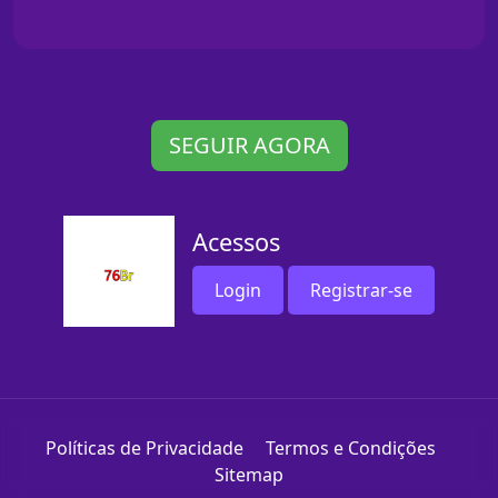
SEGUIR AGORA
Acessos
Login
Registrar-se
Políticas de Privacidade
Termos e Condições
Sitemap