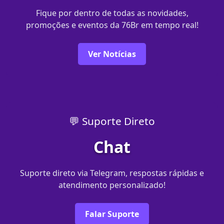
Fique por dentro de todas as novidades,
promoções e eventos da 76Br em tempo real!
Ver Notícias
💬 Suporte Direto
Chat
Suporte direto via Telegram, respostas rápidas e
atendimento personalizado!
Falar Suporte