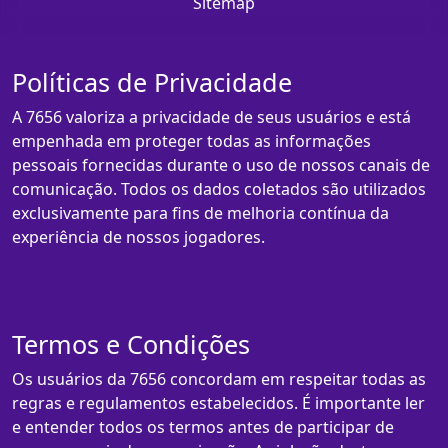
Sitemap
Políticas de Privacidade
A 7656 valoriza a privacidade de seus usuários e está
empenhada em proteger todas as informações
pessoais fornecidas durante o uso de nossos canais de
comunicação. Todos os dados coletados são utilizados
exclusivamente para fins de melhoria contínua da
experiência de nossos jogadores.
Termos e Condições
Os usuários da 7656 concordam em respeitar todas as
regras e regulamentos estabelecidos. É importante ler
e entender todos os termos antes de participar de