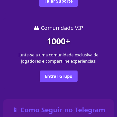
Falar Suporte
👥 Comunidade VIP
1000+
Junte-se a uma comunidade exclusiva de
jogadores e compartilhe experiências!
Entrar Grupo
📱 Como Seguir no Telegram