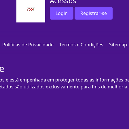
Acessos
Login
Registrar-se
Políticas de Privacidade
Termos e Condições
Sitemap
de
rios e está empenhada em proteger todas as informações p
tados são utilizados exclusivamente para fins de melhoria