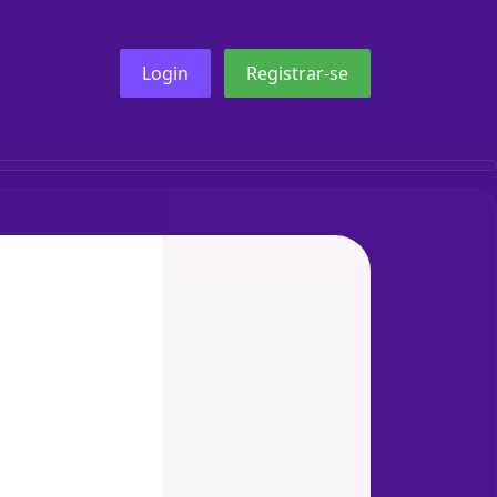
Login
Registrar-se