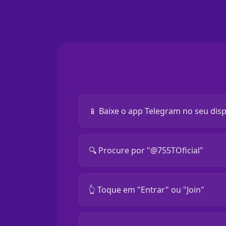
📱 Baixe o app Telegram no seu disp
🔍 Procure por "@755TOficial"
👆 Toque em "Entrar" ou "Join"