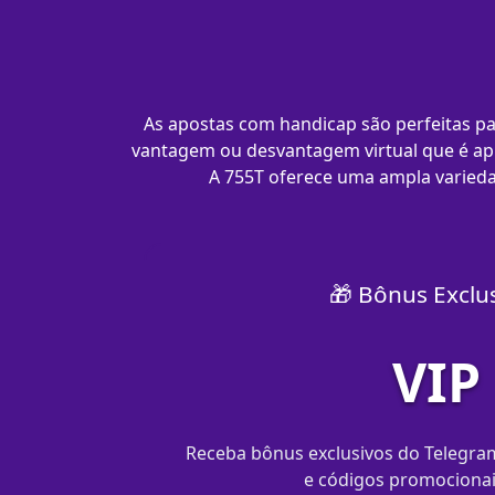
As apostas com handicap são perfeitas p
vantagem ou desvantagem virtual que é apl
A 755T oferece uma ampla varieda
🎁 Bônus Exclu
VIP
Receba bônus exclusivos do Telegra
e códigos promocionai