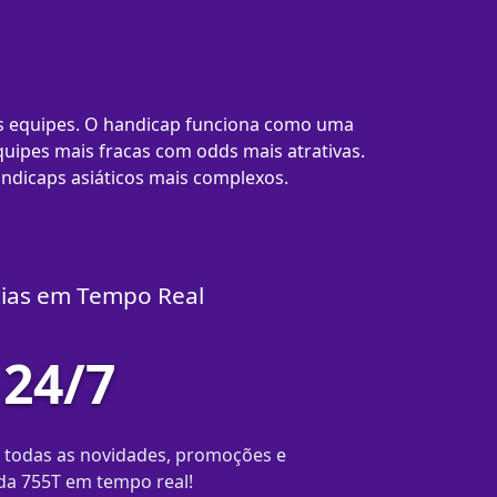
as equipes. O handicap funciona como uma
uipes mais fracas com odds mais atrativas.
ndicaps asiáticos mais complexos.
cias em Tempo Real
24/7
e todas as novidades, promoções e
da 755T em tempo real!