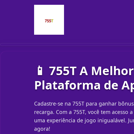
📱 755T A Melhor
Plataforma de A
Cadastre-se na 755T para ganhar bônus
recarga. Com a 755T, você tem acesso a
uma experiência de jogo inigualável. J
agora!