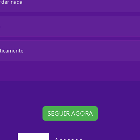
erder nada
a
aticamente
SEGUIR AGORA