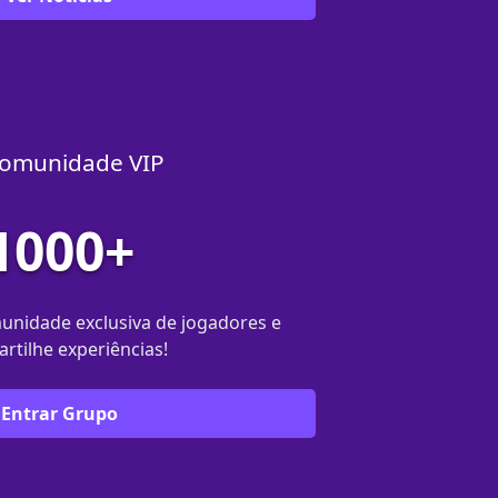
Comunidade VIP
1000+
unidade exclusiva de jogadores e
rtilhe experiências!
Entrar Grupo