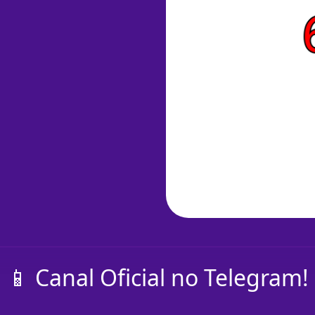
📱 Canal Oficial no Telegram!