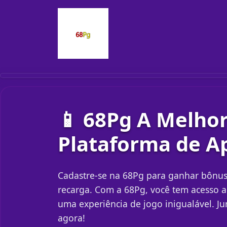
📱 68Pg A Melho
Plataforma de A
Cadastre-se na 68Pg para ganhar bônus
recarga. Com a 68Pg, você tem acesso a
uma experiência de jogo inigualável. J
agora!