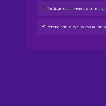
💬 Participe das conversas e interaj
🎁 Receba bônus exclusivos autom