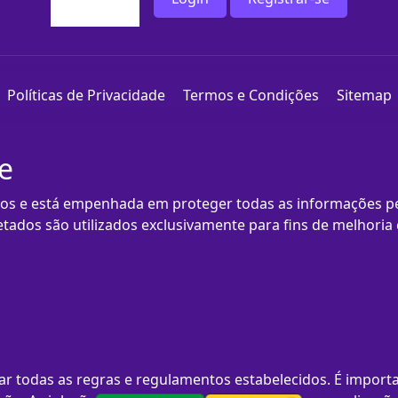
Políticas de Privacidade
Termos e Condições
Sitemap
de
rios e está empenhada em proteger todas as informações p
tados são utilizados exclusivamente para fins de melhoria
 todas as regras e regulamentos estabelecidos. É importa