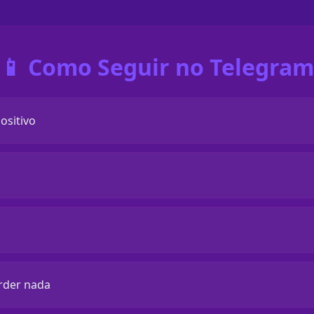
📱 Como Seguir no Telegram
ositivo
erder nada