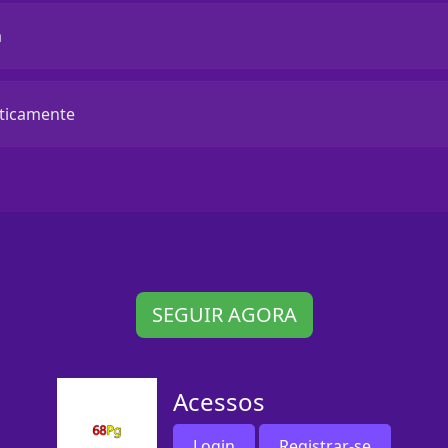
a
aticamente
SEGUIR AGORA
Acessos
Login
Registrar-se