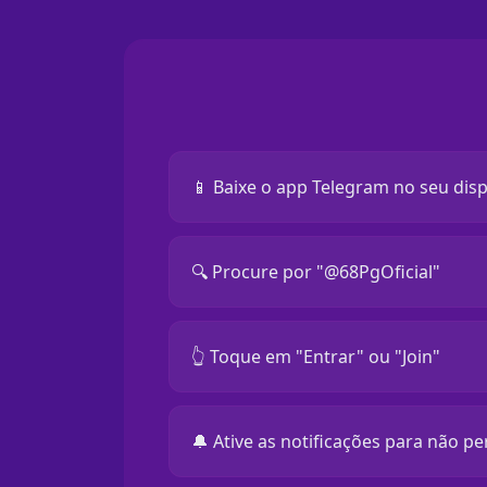
📱 Baixe o app Telegram no seu disp
🔍 Procure por "@68PgOficial"
👆 Toque em "Entrar" ou "Join"
🔔 Ative as notificações para não p