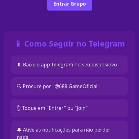
Entrar Grupo
📱 Como Seguir no Telegram
📱 Baixe o app Telegram no seu dispositivo
🔍 Procure por "@688 GameOficial"
👆 Toque em "Entrar" ou "Join"
🔔 Ative as notificações para não perder
nada