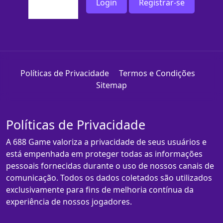
Login
Registrar-se
Políticas de Privacidade
Termos e Condições
Sitemap
Políticas de Privacidade
A 688 Game valoriza a privacidade de seus usuários e
está empenhada em proteger todas as informações
pessoais fornecidas durante o uso de nossos canais de
comunicação. Todos os dados coletados são utilizados
exclusivamente para fins de melhoria contínua da
experiência de nossos jogadores.