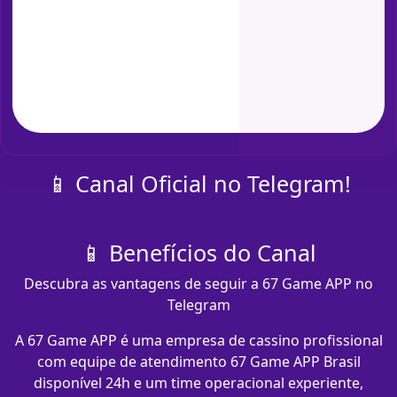
📱 Canal Oficial no Telegram!
📱 Benefícios do Canal
Descubra as vantagens de seguir a 67 Game APP no
Telegram
A 67 Game APP é uma empresa de cassino profissional
com equipe de atendimento 67 Game APP Brasil
disponível 24h e um time operacional experiente,