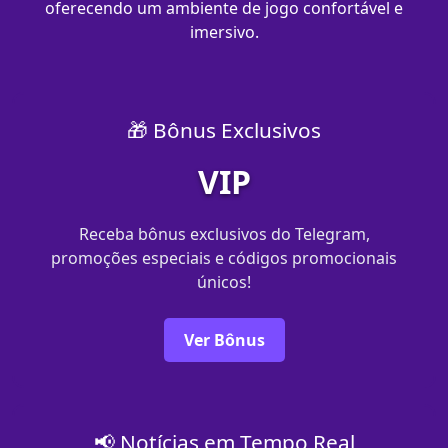
oferecendo um ambiente de jogo confortável e
imersivo.
🎁 Bônus Exclusivos
VIP
Receba bônus exclusivos do Telegram,
promoções especiais e códigos promocionais
únicos!
Ver Bônus
📢 Notícias em Tempo Real