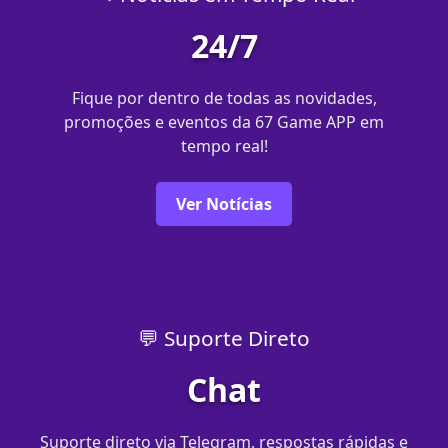
24/7
Fique por dentro de todas as novidades,
promoções e eventos da 67 Game APP em
tempo real!
Ver Notícias
💬 Suporte Direto
Chat
Suporte direto via Telegram, respostas rápidas e