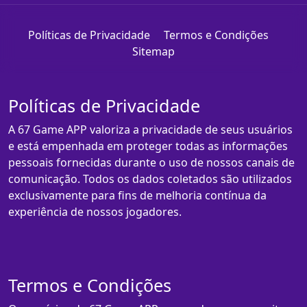
Políticas de Privacidade
Termos e Condições
Sitemap
Políticas de Privacidade
A 67 Game APP valoriza a privacidade de seus usuários
e está empenhada em proteger todas as informações
pessoais fornecidas durante o uso de nossos canais de
comunicação. Todos os dados coletados são utilizados
exclusivamente para fins de melhoria contínua da
experiência de nossos jogadores.
Termos e Condições