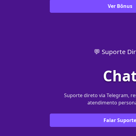
Ver Bônus
💬 Suporte Di
Cha
Suporte direto via Telegram, r
atendimento persona
Falar Suport