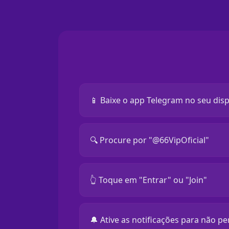
📱 Baixe o app Telegram no seu disp
🔍 Procure por "@66VipOficial"
👆 Toque em "Entrar" ou "Join"
🔔 Ative as notificações para não p