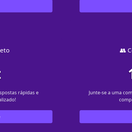
reto
👥 
t
espostas rápidas e
Junte-se a uma com
lizado!
compa
e