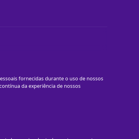
pessoais fornecidas durante o uso de nossos
 contínua da experiência de nossos