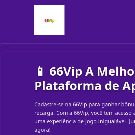
📱 66Vip A Melho
Plataforma de A
Cadastre-se na 66Vip para ganhar bônu
recarga. Com a 66Vip, você tem acesso 
uma experiência de jogo inigualável. J
agora!