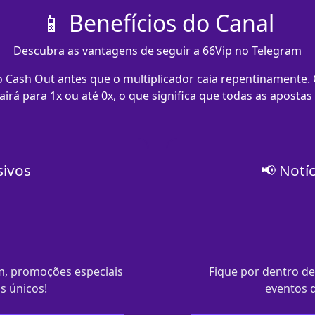
📱 Benefícios do Canal
Descubra as vantagens de seguir a 66Vip no Telegram
r o Cash Out antes que o multiplicador caia repentinamente
irá para 1x ou até 0x, o que significa que todas as apostas 
sivos
📢 Notí
m, promoções especiais
Fique por dentro d
s únicos!
eventos 