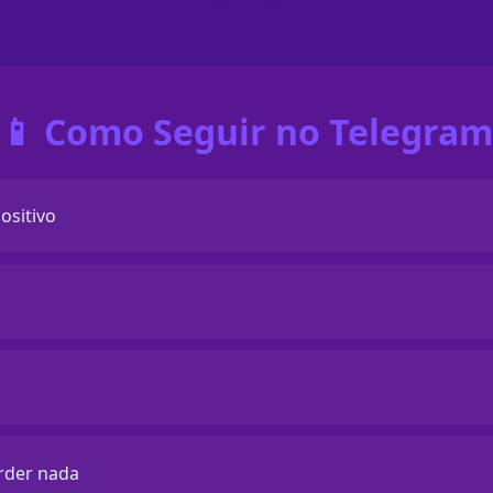
📱 Como Seguir no Telegram
ositivo
erder nada