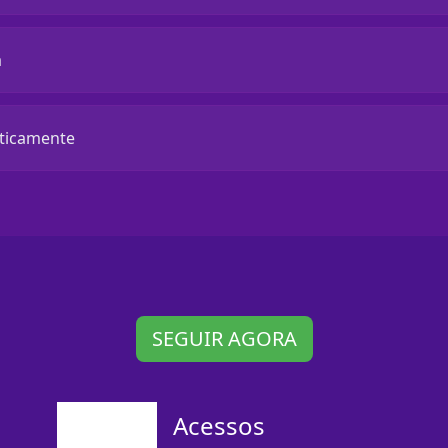
a
aticamente
SEGUIR AGORA
Acessos