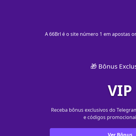
A 66Brl é o site número 1 em apostas onl
🎁 Bônus Exclu
VIP
Receba bônus exclusivos do Telegra
e códigos promocionai
Ver Bônus