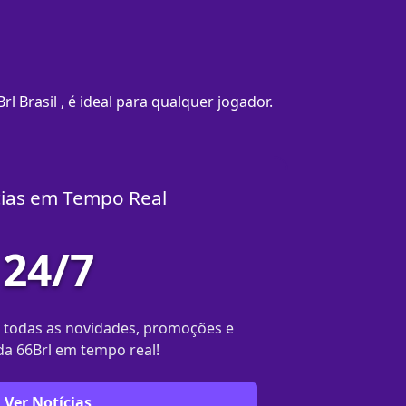
l Brasil , é ideal para qualquer jogador.
cias em Tempo Real
24/7
e todas as novidades, promoções e
da 66Brl em tempo real!
Ver Notícias