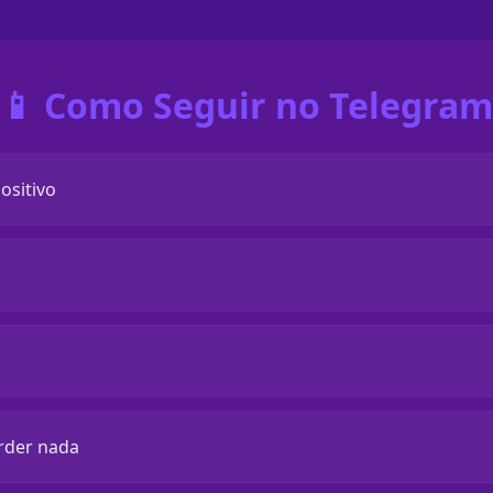
📱 Como Seguir no Telegram
ositivo
erder nada