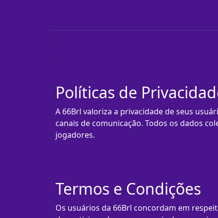
Políticas de Privacida
A 66Brl valoriza a privacidade de seus usu
canais de comunicação. Todos os dados cole
jogadores.
Termos e Condições
Os usuários da 66Brl concordam em respeita