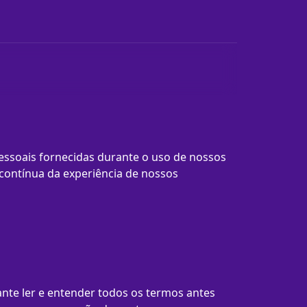
essoais fornecidas durante o uso de nossos
 contínua da experiência de nossos
nte ler e entender todos os termos antes