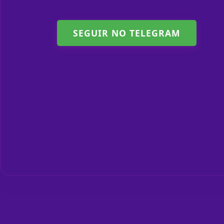
SEGUIR NO TELEGRAM