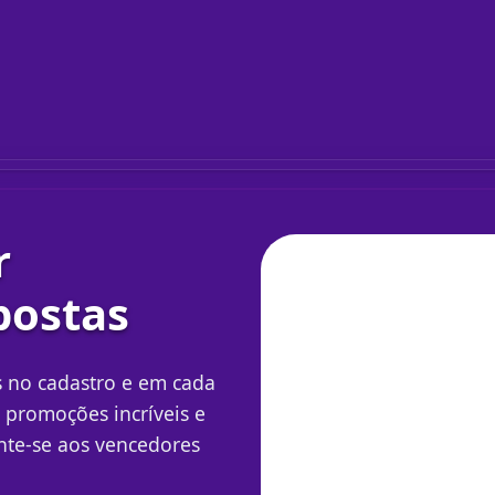
r
postas
s no cadastro e em cada
 promoções incríveis e
unte-se aos vencedores