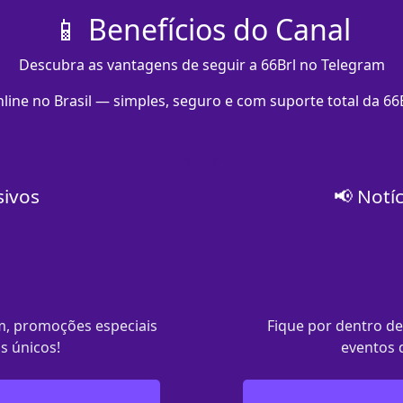
📱 Benefícios do Canal
Descubra as vantagens de seguir a 66Brl no Telegram
ine no Brasil — simples, seguro e com suporte total da 66Br
sivos
📢 Notí
m, promoções especiais
Fique por dentro d
s únicos!
eventos 