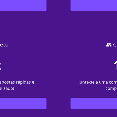
reto
👥 
t
espostas rápidas e
Junte-se a uma com
lizado!
compa
e