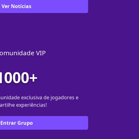
Ver Notícias
Comunidade VIP
1000+
unidade exclusiva de jogadores e
rtilhe experiências!
Entrar Grupo