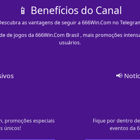
📱 Benefícios do Canal
Descubra as vantagens de seguir a 666Win.Com no Telegra
de de jogos da 666Win.Com Brasil , mais promoções intens
usuários.
sivos
📢 Notí
m, promoções especiais
Fique por dentro d
s únicos!
eventos da 