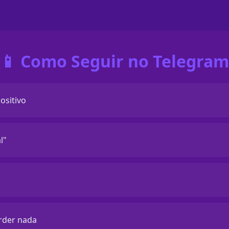
📱 Como Seguir no Telegram
ositivo
l"
erder nada