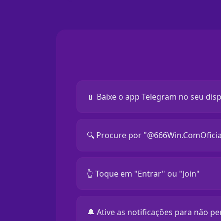
📱 Baixe o app Telegram no seu disp
🔍 Procure por "@666Win.ComOficia
👆 Toque em "Entrar" ou "Join"
🔔 Ative as notificações para não p