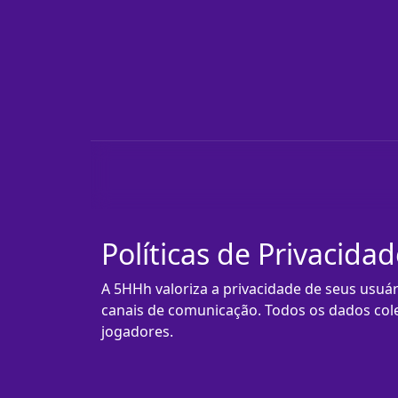
Políticas de Privacida
A 5HHh valoriza a privacidade de seus usu
canais de comunicação. Todos os dados cole
jogadores.