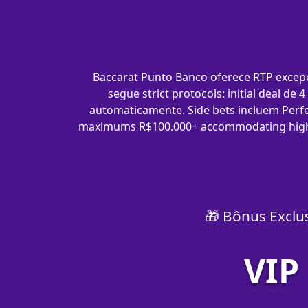
Baccarat Punto Banco oferece RTP excepci
segue strict protocols: initial deal de 
automaticamente. Side bets incluem Perfec
maximums R$100.000+ accommodating high ro
🎁 Bônus Exclu
VIP