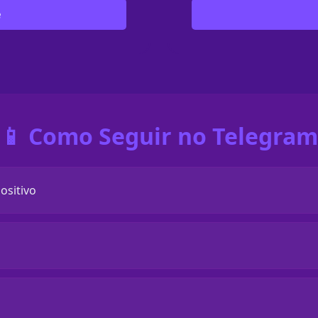
e
📱 Como Seguir no Telegram
ositivo