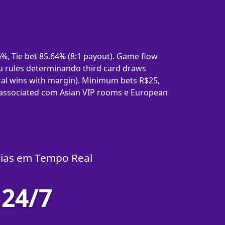
%, Tie bet 85.64% (8:1 payout). Game flow
bleau rules determinando third card draws
ural wins with margin). Minimum bets R$25,
 associated com Asian VIP rooms e European
cias em Tempo Real
24/7