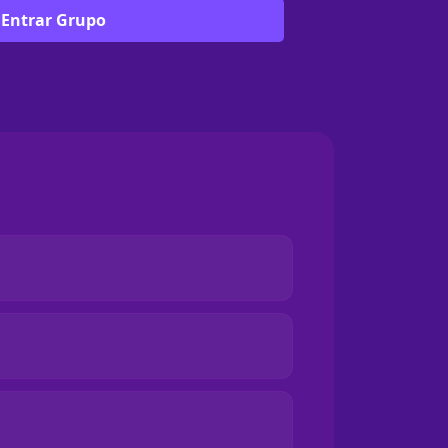
Entrar Grupo