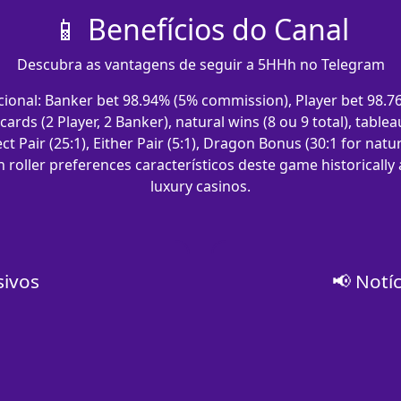
📱 Benefícios do Canal
Descubra as vantagens de seguir a 5HHh no Telegram
onal: Banker bet 98.94% (5% commission), Player bet 98.76
4 cards (2 Player, 2 Banker), natural wins (8 ou 9 total), ta
t Pair (25:1), Either Pair (5:1), Dragon Bonus (30:1 for nat
ller preferences característicos deste game historically
luxury casinos.
sivos
📢 Notí