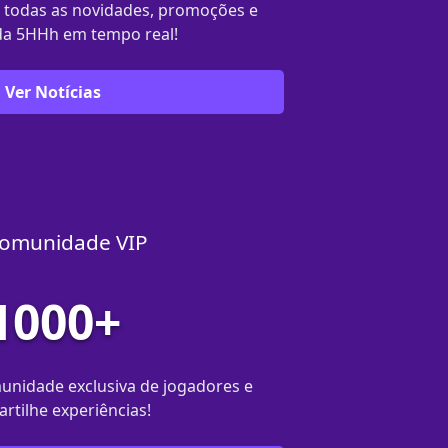
e todas as novidades, promoções e
da 5HHh em tempo real!
Ver Notícias
Comunidade VIP
1000+
unidade exclusiva de jogadores e
rtilhe experiências!