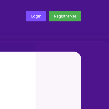
Login
Registrar-se