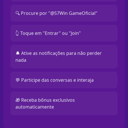
🔍 Procure por "@57Win GameOficial"
👆 Toque em "Entrar" ou "Join"
🔔 Ative as notificações para não perder
nada
💬 Participe das conversas e interaja
🎁 Receba bônus exclusivos
automaticamente