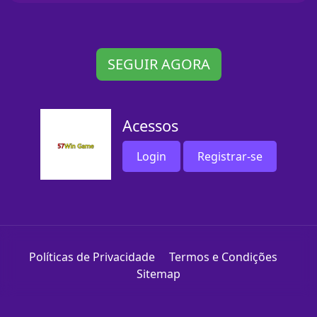
SEGUIR AGORA
Acessos
Login
Registrar-se
Políticas de Privacidade
Termos e Condições
Sitemap