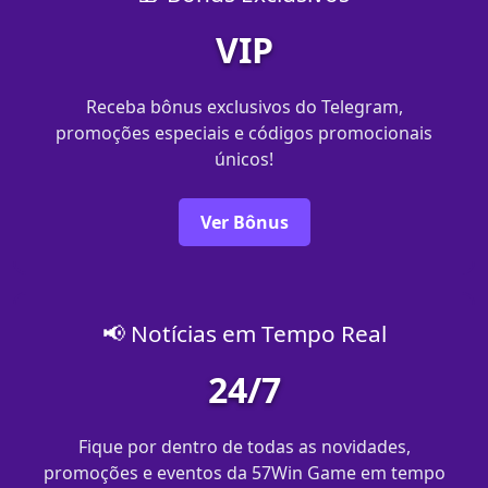
VIP
Receba bônus exclusivos do Telegram,
promoções especiais e códigos promocionais
únicos!
Ver Bônus
📢 Notícias em Tempo Real
24/7
Fique por dentro de todas as novidades,
promoções e eventos da 57Win Game em tempo