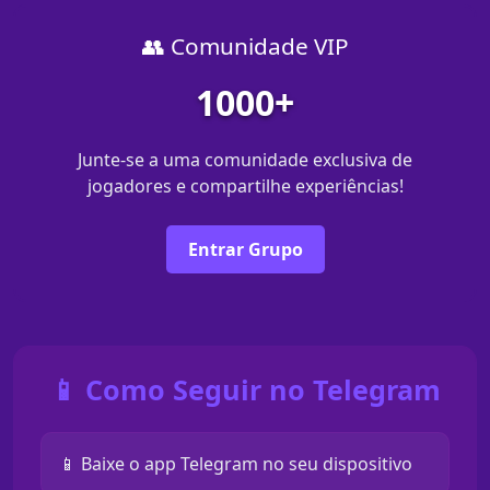
👥 Comunidade VIP
1000+
Junte-se a uma comunidade exclusiva de
jogadores e compartilhe experiências!
Entrar Grupo
📱 Como Seguir no Telegram
📱 Baixe o app Telegram no seu dispositivo