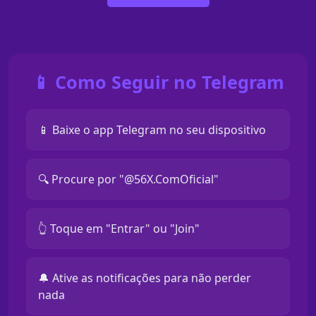
📱 Como Seguir no Telegram
📱 Baixe o app Telegram no seu dispositivo
🔍 Procure por "@56X.ComOficial"
👆 Toque em "Entrar" ou "Join"
🔔 Ative as notificações para não perder
nada