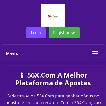
Login
Registrar-se
Menu
📱 56X.Com A Melhor
Plataforma de Apostas
Cadastre-se na 56X.Com para ganhar bônus no
cadastro e em cada recarga. Com a 56X.Com, você