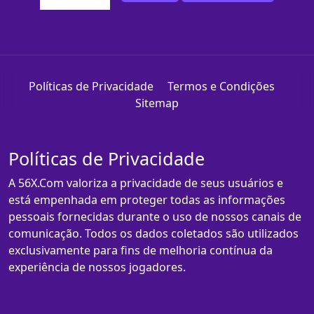
Políticas de Privacidade
Termos e Condições
Sitemap
Políticas de Privacidade
A 56X.Com valoriza a privacidade de seus usuários e
está empenhada em proteger todas as informações
pessoais fornecidas durante o uso de nossos canais de
comunicação. Todos os dados coletados são utilizados
exclusivamente para fins de melhoria contínua da
experiência de nossos jogadores.