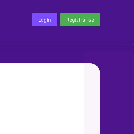
Login
Registrar-se