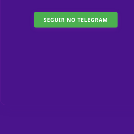
SEGUIR NO TELEGRAM