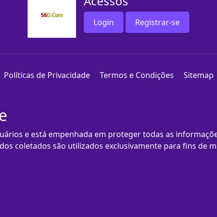
Acessos
Login
Registrar-se
Políticas de Privacidade
Termos e Condições
Sitemap
de
usuários e está empenhada em proteger todas as informaçõe
os coletados são utilizados exclusivamente para fins de m