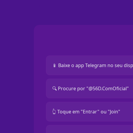
📱 Baixe o app Telegram no seu disp
🔍 Procure por "@56D.ComOficial"
👆 Toque em "Entrar" ou "Join"