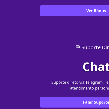
Ver Bônus
💬 Suporte Di
Cha
Suporte direto via Telegram, r
atendimento persona
Falar Suport