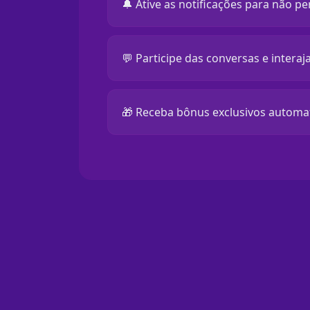
🔔 Ative as notificações para não p
💬 Participe das conversas e interaj
🎁 Receba bônus exclusivos autom