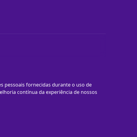
s pessoais fornecidas durante o uso de
elhoria contínua da experiência de nossos