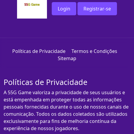
Login
Registrar-se
Políticas de Privacidade
Termos e Condições
Sitemap
Políticas de Privacidade
A 55G Game valoriza a privacidade de seus usuários e
está empenhada em proteger todas as informações
pessoais fornecidas durante o uso de nossos canais de
comunicação. Todos os dados coletados são utilizados
exclusivamente para fins de melhoria contínua da
experiência de nossos jogadores.