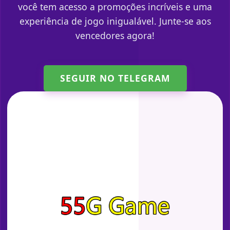
você tem acesso a promoções incríveis e uma
experiência de jogo inigualável. Junte-se aos
vencedores agora!
SEGUIR NO TELEGRAM