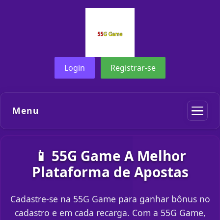
Login
Registrar-se
Menu
📱 55G Game A Melhor
Plataforma de Apostas
Cadastre-se na 55G Game para ganhar bônus no
cadastro e em cada recarga. Com a 55G Game,