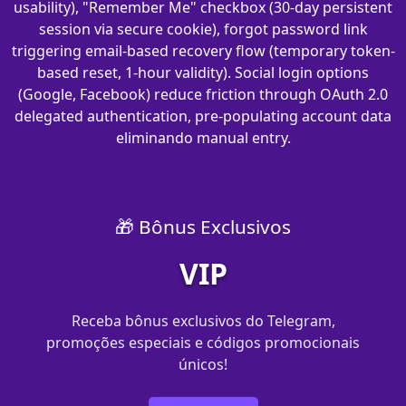
usability), "Remember Me" checkbox (30-day persistent
session via secure cookie), forgot password link
triggering email-based recovery flow (temporary token-
based reset, 1-hour validity). Social login options
(Google, Facebook) reduce friction through OAuth 2.0
delegated authentication, pre-populating account data
eliminando manual entry.
🎁 Bônus Exclusivos
VIP
Receba bônus exclusivos do Telegram,
promoções especiais e códigos promocionais
únicos!