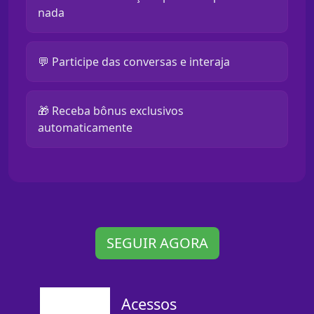
nada
💬 Participe das conversas e interaja
🎁 Receba bônus exclusivos
automaticamente
SEGUIR AGORA
Acessos