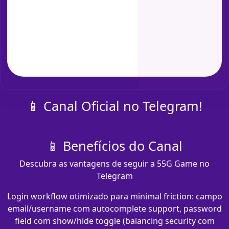
📱 Canal Oficial no Telegram!
📱 Benefícios do Canal
Descubra as vantagens de seguir a 55G Game no
Telegram
Login workflow otimizado para minimal friction: campo
email/username com autocomplete support, password
field com show/hide toggle (balancing security com