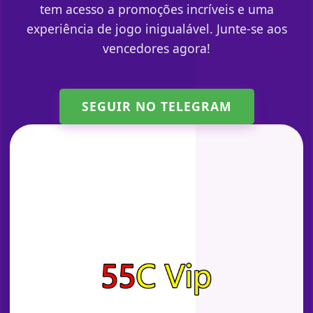
tem acesso a promoções incríveis e uma
experiência de jogo inigualável. Junte-se aos
vencedores agora!
SEGUIR NO TELEGRAM