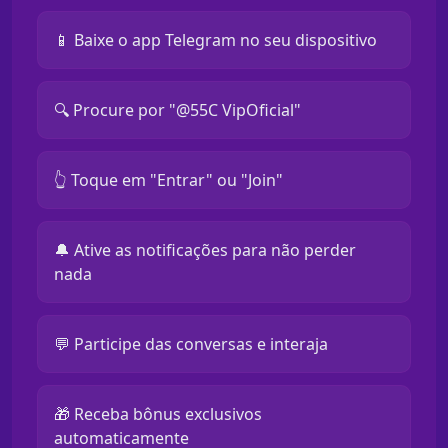
📱 Baixe o app Telegram no seu dispositivo
🔍 Procure por "@55C VipOficial"
👆 Toque em "Entrar" ou "Join"
🔔 Ative as notificações para não perder
nada
💬 Participe das conversas e interaja
🎁 Receba bônus exclusivos
automaticamente