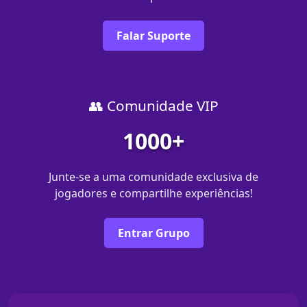
Falar Suporte
👥 Comunidade VIP
1000+
Junte-se a uma comunidade exclusiva de
jogadores e compartilhe experiências!
Entrar Grupo