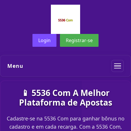
Login
Registrar-se
Menu
📱 5536 Com A Melhor
Plataforma de Apostas
Cadastre-se na 5536 Com para ganhar bônus no
cadastro e em cada recarga. Com a 5536 Com,