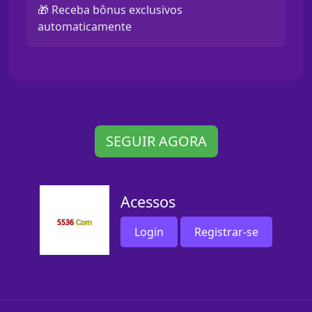
🎁 Receba bônus exclusivos
automaticamente
SEGUIR AGORA
Acessos
Login
Registrar-se