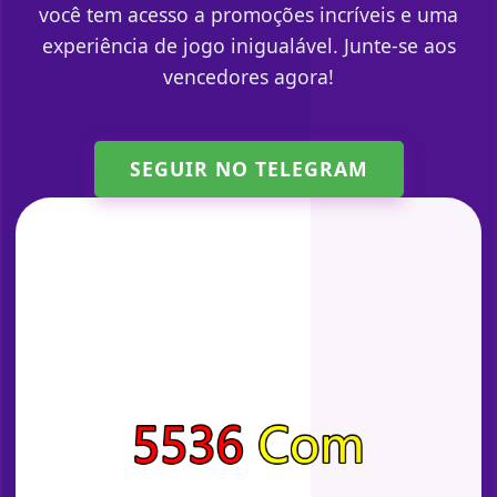
você tem acesso a promoções incríveis e uma
experiência de jogo inigualável. Junte-se aos
vencedores agora!
SEGUIR NO TELEGRAM