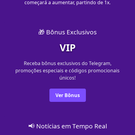
começará a aumentar, partindo de 1x.
🎁 Bônus Exclusivos
VIP
Receba bônus exclusivos do Telegram,
promoções especiais e códigos promocionais
únicos!
Ver Bônus
📢 Notícias em Tempo Real