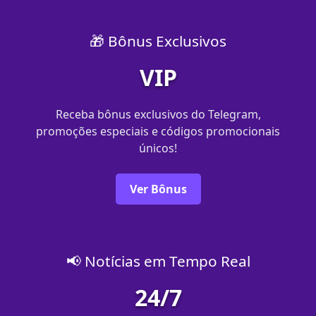
🎁 Bônus Exclusivos
VIP
Receba bônus exclusivos do Telegram,
promoções especiais e códigos promocionais
únicos!
Ver Bônus
📢 Notícias em Tempo Real
24/7