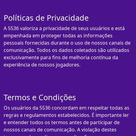
Políticas de Privacidade
A 5536 valoriza a privacidade de seus usuários e está
empenhada em proteger todas as informações
pessoais fornecidas durante o uso de nossos canais de
comunicação. Todos os dados coletados são utilizados
exclusivamente para fins de melhoria contínua da
experiência de nossos jogadores.
Termos e Condições
Os usuários da 5536 concordam em respeitar todas as
regras e regulamentos estabelecidos. É importante ler
e entender todos os termos antes de participar de
nossos canais de comunicação. A violação destes