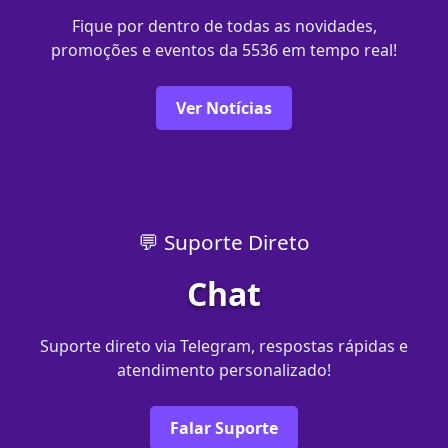
Fique por dentro de todas as novidades,
promoções e eventos da 5536 em tempo real!
Ver Notícias
💬 Suporte Direto
Chat
Suporte direto via Telegram, respostas rápidas e
atendimento personalizado!
Falar Suporte