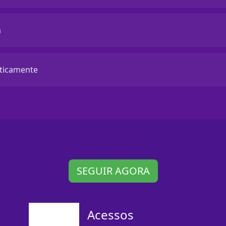
a
aticamente
SEGUIR AGORA
Acessos