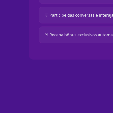
💬 Participe das conversas e interaj
🎁 Receba bônus exclusivos autom