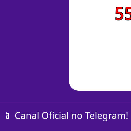
📱 Canal Oficial no Telegram!