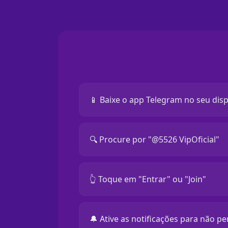
📱 Baixe o app Telegram no seu disp
🔍 Procure por "@5526 VipOficial"
👆 Toque em "Entrar" ou "Join"
🔔 Ative as notificações para não p