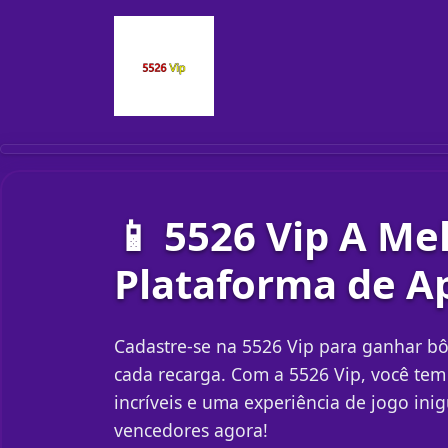
📱 5526 Vip A Me
Plataforma de A
Cadastre-se na 5526 Vip para ganhar b
cada recarga. Com a 5526 Vip, você te
incríveis e uma experiência de jogo inig
vencedores agora!