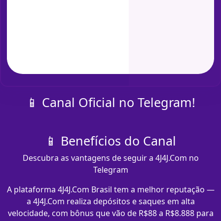
📱 Canal Oficial no Telegram!
📱 Benefícios do Canal
Descubra as vantagens de seguir a 4J4J.Com no
Telegram
A plataforma 4J4J.Com Brasil tem a melhor reputação —
a 4J4J.Com realiza depósitos e saques em alta
velocidade, com bônus que vão de R$88 a R$8.888 para