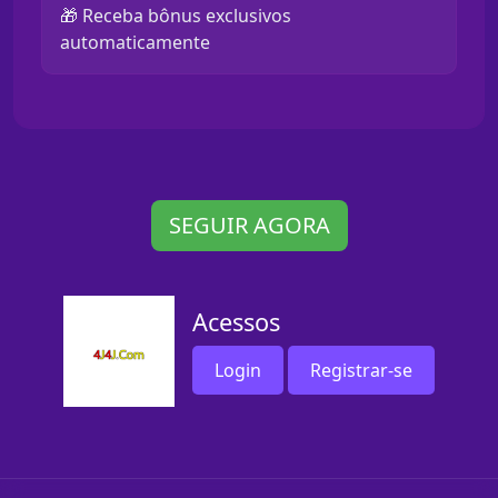
🎁 Receba bônus exclusivos
automaticamente
SEGUIR AGORA
Acessos
Login
Registrar-se