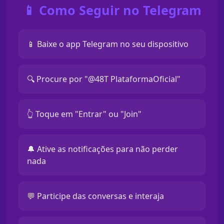
📱 Como Seguir no Telegram
📱 Baixe o app Telegram no seu dispositivo
🔍 Procure por "@48T PlataformaOficial"
👆 Toque em "Entrar" ou "Join"
🔔 Ative as notificações para não perder
nada
💬 Participe das conversas e interaja