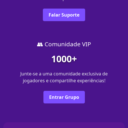
Falar Suporte
👥 Comunidade VIP
1000+
Junte-se a uma comunidade exclusiva de
jogadores e compartilhe experiências!
Entrar Grupo