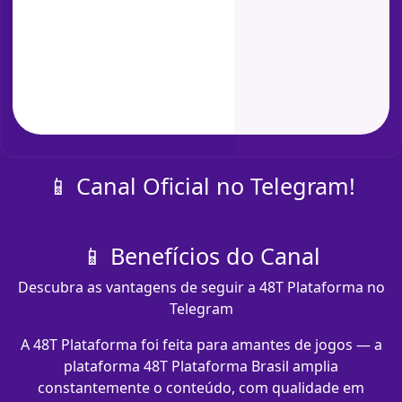
📱 Canal Oficial no Telegram!
📱 Benefícios do Canal
Descubra as vantagens de seguir a 48T Plataforma no
Telegram
A 48T Plataforma foi feita para amantes de jogos — a
plataforma 48T Plataforma Brasil amplia
constantemente o conteúdo, com qualidade em