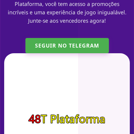
Plataforma, você tem acesso a promoções
incríveis e uma experiência de jogo inigualável.
Junte-se aos vencedores agora!
SEGUIR NO TELEGRAM