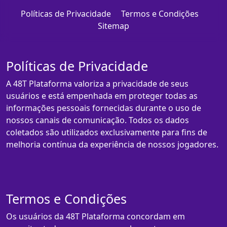
Políticas de Privacidade
Termos e Condições
Sitemap
Políticas de Privacidade
A 48T Plataforma valoriza a privacidade de seus
usuários e está empenhada em proteger todas as
informações pessoais fornecidas durante o uso de
nossos canais de comunicação. Todos os dados
coletados são utilizados exclusivamente para fins de
melhoria contínua da experiência de nossos jogadores.
Termos e Condições
Os usuários da 48T Plataforma concordam em