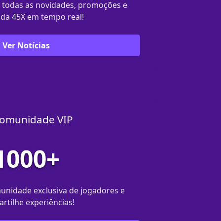
e todas as novidades, promoções e
 da 45X em tempo real!
Ver Notícias
Comunidade VIP
1000+
unidade exclusiva de jogadores e
rtilhe experiências!