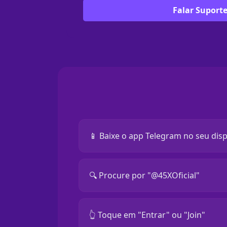
Falar Suport
📱 Baixe o app Telegram no seu disp
🔍 Procure por "@45XOficial"
👆 Toque em "Entrar" ou "Join"