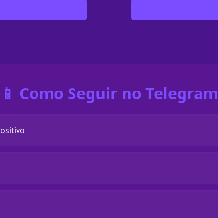
e
📱 Como Seguir no Telegram
ositivo