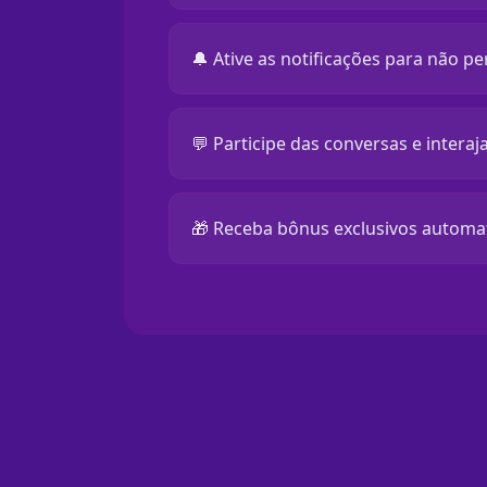
🔔 Ative as notificações para não p
💬 Participe das conversas e interaj
🎁 Receba bônus exclusivos autom