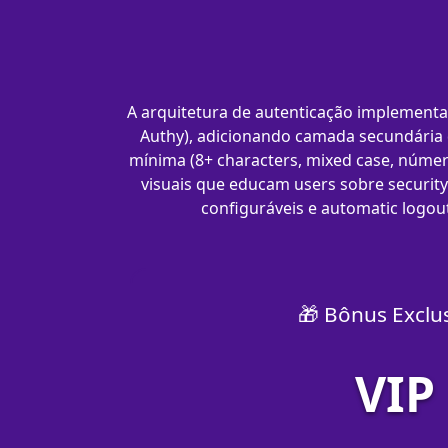
A arquitetura de autenticação implementa 
Authy), adicionando camada secundária 
mínima (8+ characters, mixed case, númer
visuais que educam users sobre security
configuráveis e automatic logou
🎁 Bônus Exclu
VIP