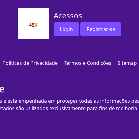
Acessos
Login
Registrar-se
Políticas de Privacidade
Termos e Condições
Sitemap
de
ios e está empenhada em proteger todas as informações pe
tados são utilizados exclusivamente para fins de melhoria