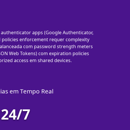
 authenticator apps (Google Authenticator,
 policies enforcement requer complexity
, balanceada com password strength meters
JSON Web Tokens) com expiration policies
orized access em shared devices.
cias em Tempo Real
24/7