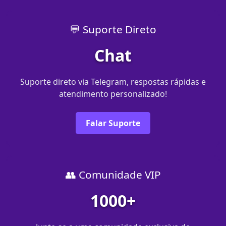
💬 Suporte Direto
Chat
Suporte direto via Telegram, respostas rápidas e
atendimento personalizado!
Falar Suporte
👥 Comunidade VIP
1000+