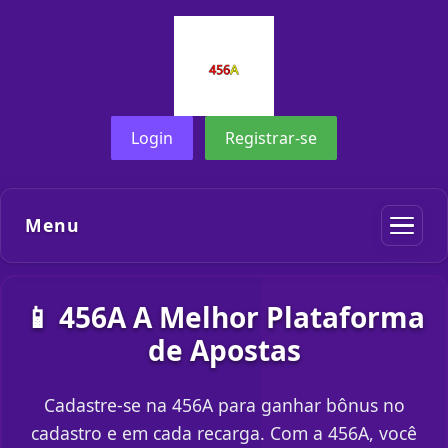
Login
Registrar-se
Menu
📱 456A A Melhor Plataforma
de Apostas
Cadastre-se na 456A para ganhar bônus no
cadastro e em cada recarga. Com a 456A, você