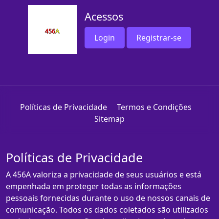
Acessos
Login
Registrar-se
Políticas de Privacidade
Termos e Condições
Sitemap
Políticas de Privacidade
A 456A valoriza a privacidade de seus usuários e está
empenhada em proteger todas as informações
pessoais fornecidas durante o uso de nossos canais de
comunicação. Todos os dados coletados são utilizados