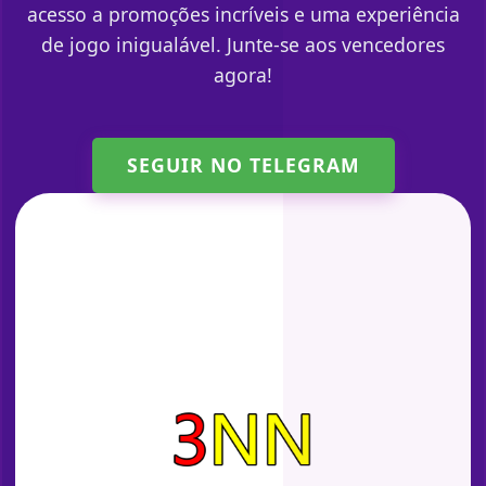
acesso a promoções incríveis e uma experiência
de jogo inigualável. Junte-se aos vencedores
agora!
SEGUIR NO TELEGRAM