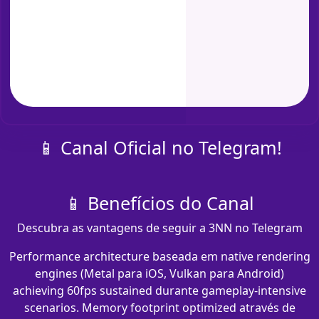
📱 Canal Oficial no Telegram!
📱 Benefícios do Canal
Descubra as vantagens de seguir a 3NN no Telegram
Performance architecture baseada em native rendering
engines (Metal para iOS, Vulkan para Android)
achieving 60fps sustained durante gameplay-intensive
scenarios. Memory footprint optimized através de