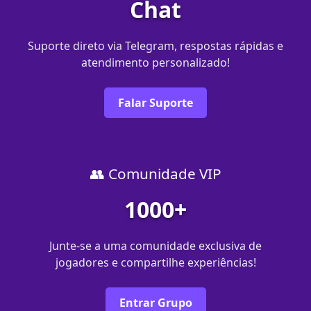
Chat
Suporte direto via Telegram, respostas rápidas e
atendimento personalizado!
Falar Suporte
👥 Comunidade VIP
1000+
Junte-se a uma comunidade exclusiva de
jogadores e compartilhe experiências!
Entrar Grupo