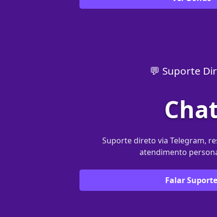
💬 Suporte Di
Cha
Suporte direto via Telegram, r
atendimento persona
Falar Suport