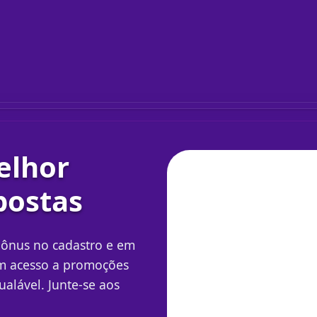
elhor
postas
bônus no cadastro e em
em acesso a promoções
ualável. Junte-se aos