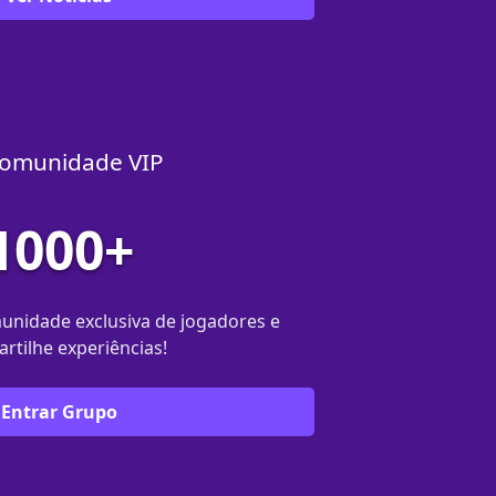
Comunidade VIP
1000+
unidade exclusiva de jogadores e
rtilhe experiências!
Entrar Grupo