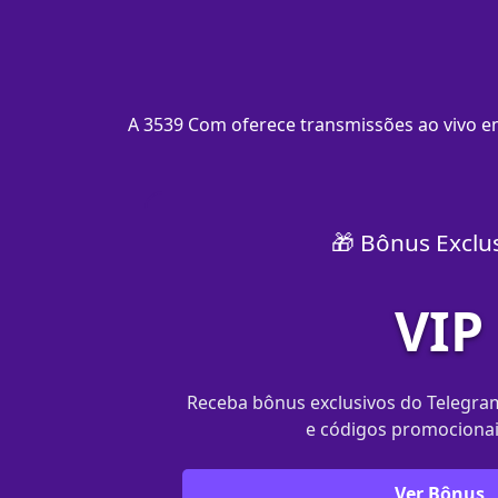
A 3539 Com oferece transmissões ao vivo em
🎁 Bônus Exclu
VIP
Receba bônus exclusivos do Telegra
e códigos promocionai
Ver Bônus