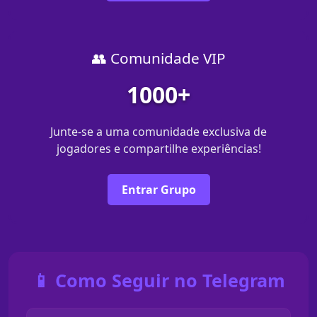
👥 Comunidade VIP
1000+
Junte-se a uma comunidade exclusiva de
jogadores e compartilhe experiências!
Entrar Grupo
📱 Como Seguir no Telegram