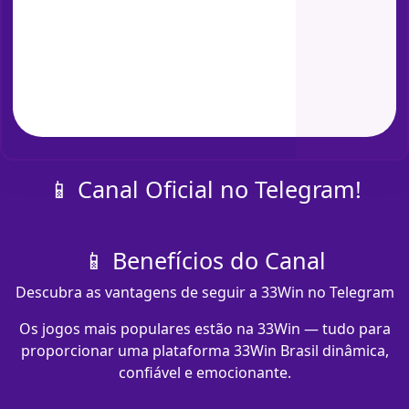
📱 Canal Oficial no Telegram!
📱 Benefícios do Canal
Descubra as vantagens de seguir a 33Win no Telegram
Os jogos mais populares estão na 33Win — tudo para
proporcionar uma plataforma 33Win Brasil dinâmica,
confiável e emocionante.