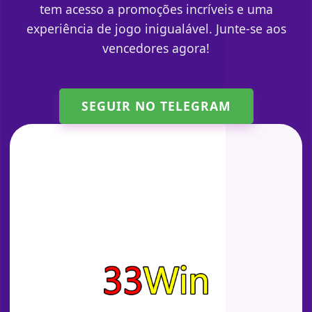
tem acesso a promoções incríveis e uma
experiência de jogo inigualável. Junte-se aos
vencedores agora!
SEGUIR NO TELEGRAM