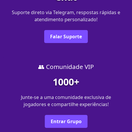
Suporte direto via Telegram, respostas rápidas e
atendimento personalizado!
Falar Suporte
👥 Comunidade VIP
1000+
Junte-se a uma comunidade exclusiva de
jogadores e compartilhe experiências!
Entrar Grupo