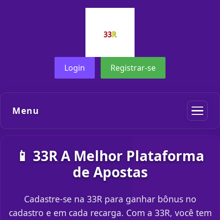
Login
Registrar-se
Menu
📱 33R A Melhor Plataforma
de Apostas
Cadastre-se na 33R para ganhar bônus no
cadastro e em cada recarga. Com a 33R, você tem