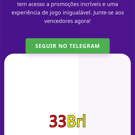
tem acesso a promoções incríveis e uma
experiência de jogo inigualável. Junte-se aos
vencedores agora!
SEGUIR NO TELEGRAM