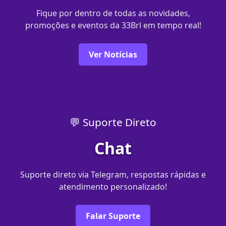
Fique por dentro de todas as novidades,
promoções e eventos da 33Brl em tempo real!
Ver Notícias
💬 Suporte Direto
Chat
Suporte direto via Telegram, respostas rápidas e
atendimento personalizado!
Falar Suporte