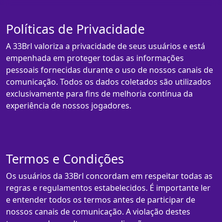
Políticas de Privacidade
A 33Brl valoriza a privacidade de seus usuários e está
empenhada em proteger todas as informações
pessoais fornecidas durante o uso de nossos canais de
comunicação. Todos os dados coletados são utilizados
exclusivamente para fins de melhoria contínua da
experiência de nossos jogadores.
Termos e Condições
Os usuários da 33Brl concordam em respeitar todas as
regras e regulamentos estabelecidos. É importante ler
e entender todos os termos antes de participar de
nossos canais de comunicação. A violação destes