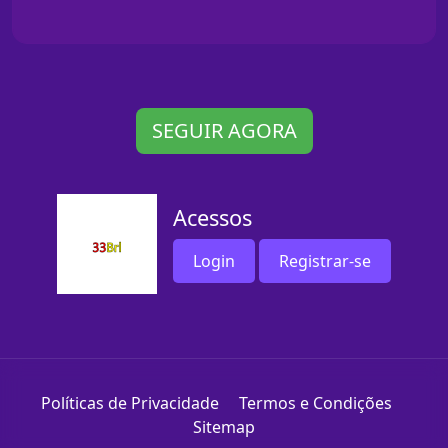
SEGUIR AGORA
Acessos
Login
Registrar-se
Políticas de Privacidade
Termos e Condições
Sitemap