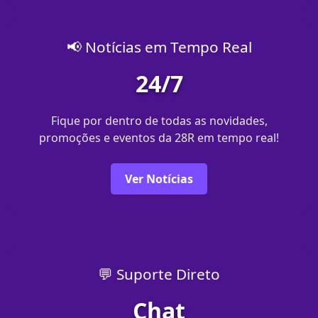
📢 Notícias em Tempo Real
24/7
Fique por dentro de todas as novidades,
promoções e eventos da 28R em tempo real!
Ver Notícias
💬 Suporte Direto
Chat