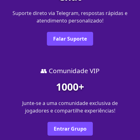
Suporte direto via Telegram, respostas rápidas e
atendimento personalizado!
Falar Suporte
👥 Comunidade VIP
1000+
Junte-se a uma comunidade exclusiva de
jogadores e compartilhe experiências!
Entrar Grupo