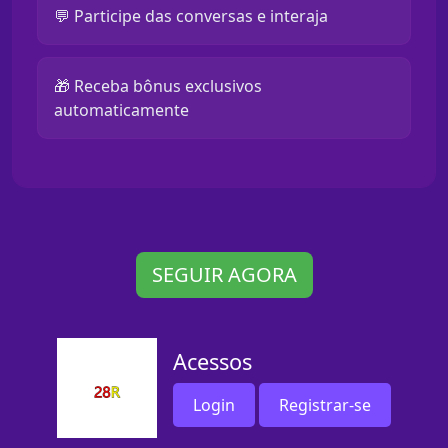
💬 Participe das conversas e interaja
🎁 Receba bônus exclusivos
automaticamente
SEGUIR AGORA
Acessos
Login
Registrar-se