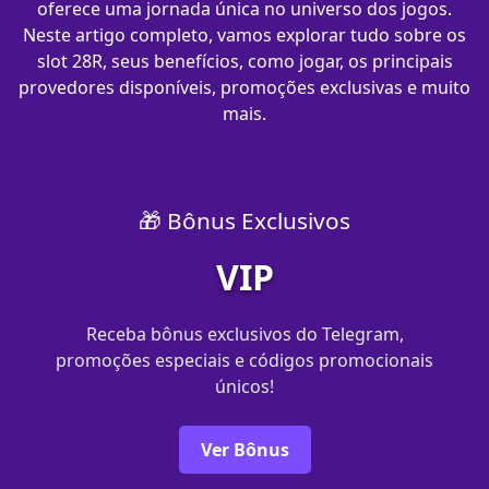
oferece uma jornada única no universo dos jogos.
Neste artigo completo, vamos explorar tudo sobre os
slot 28R, seus benefícios, como jogar, os principais
provedores disponíveis, promoções exclusivas e muito
mais.
🎁 Bônus Exclusivos
VIP
Receba bônus exclusivos do Telegram,
promoções especiais e códigos promocionais
únicos!
Ver Bônus