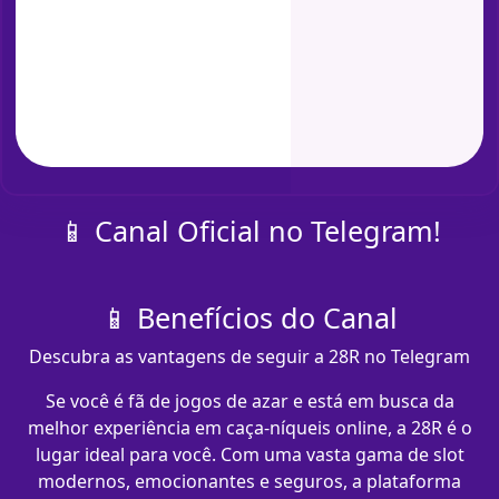
📱 Canal Oficial no Telegram!
📱 Benefícios do Canal
Descubra as vantagens de seguir a 28R no Telegram
Se você é fã de jogos de azar e está em busca da
melhor experiência em caça-níqueis online, a 28R é o
lugar ideal para você. Com uma vasta gama de slot
modernos, emocionantes e seguros, a plataforma