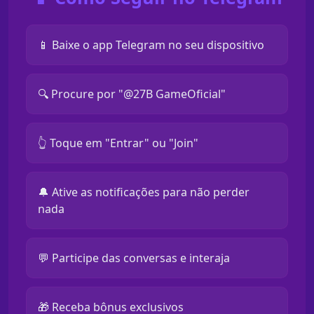
📱 Baixe o app Telegram no seu dispositivo
🔍 Procure por "@27B GameOficial"
👆 Toque em "Entrar" ou "Join"
🔔 Ative as notificações para não perder
nada
💬 Participe das conversas e interaja
🎁 Receba bônus exclusivos