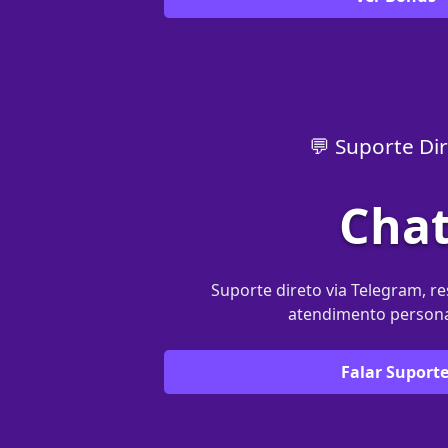
💬 Suporte Di
Cha
Suporte direto via Telegram, r
atendimento persona
Falar Suport