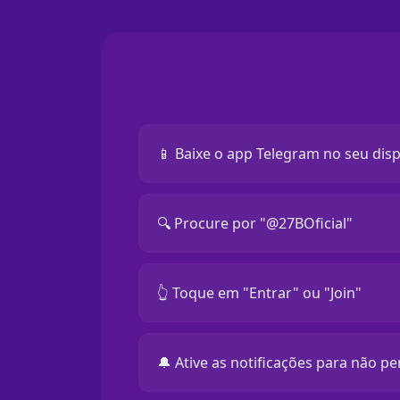
📱 Baixe o app Telegram no seu disp
🔍 Procure por "@27BOficial"
👆 Toque em "Entrar" ou "Join"
🔔 Ative as notificações para não p