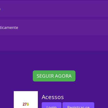
a
aticamente
SEGUIR AGORA
Acessos
Login
Registrar-se