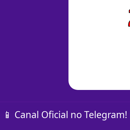
📱 Canal Oficial no Telegram!