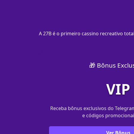
A 27B é o primeiro cassino recreativo tota
🎁 Bônus Exclu
VIP
Receba bônus exclusivos do Telegra
e códigos promocionai
Ver Bônus