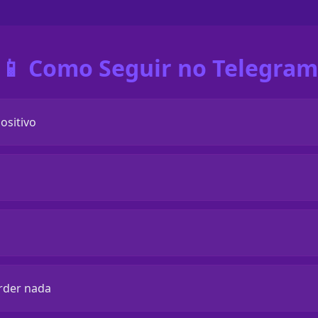
📱 Como Seguir no Telegram
ositivo
erder nada