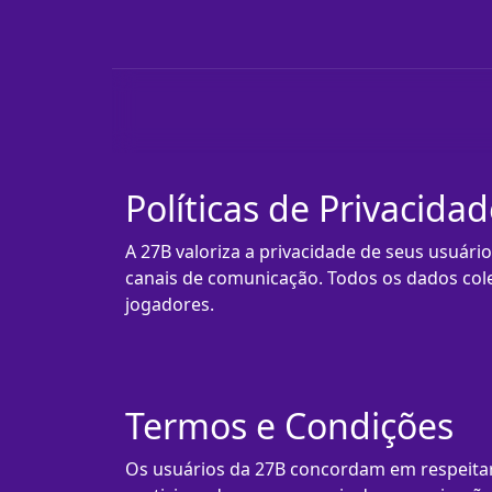
Políticas de Privacida
A 27B valoriza a privacidade de seus usuár
canais de comunicação. Todos os dados cole
jogadores.
Termos e Condições
Os usuários da 27B concordam em respeitar 