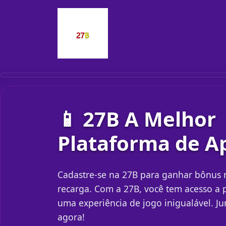
📱 27B A Melhor
Plataforma de A
Cadastre-se na 27B para ganhar bônus 
recarga. Com a 27B, você tem acesso a 
uma experiência de jogo inigualável. J
agora!