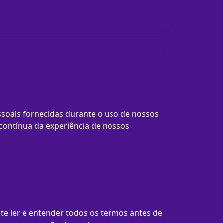
ssoais fornecidas durante o uso de nossos
 contínua da experiência de nossos
te ler e entender todos os termos antes de