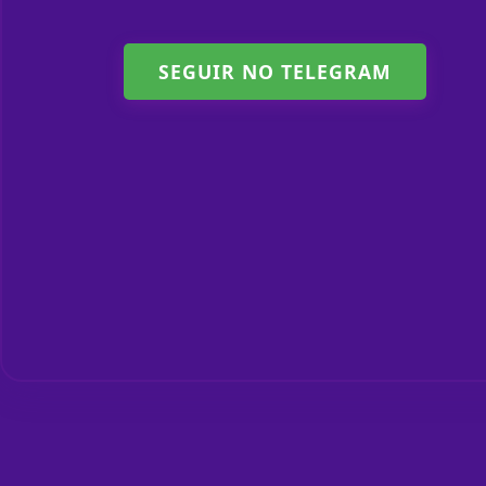
SEGUIR NO TELEGRAM