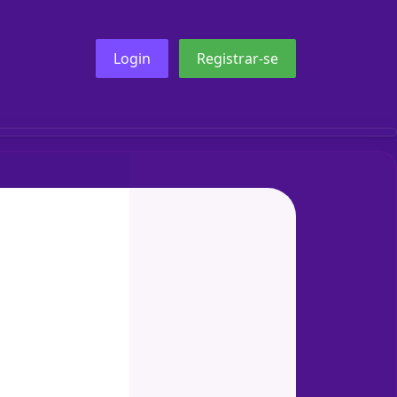
Login
Registrar-se