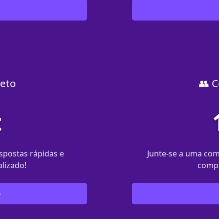
reto
👥 
t
espostas rápidas e
Junte-se a uma com
lizado!
compa
e