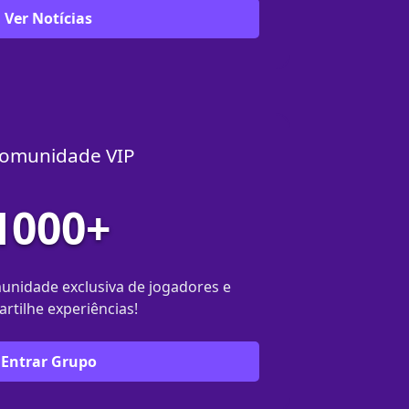
Ver Notícias
Comunidade VIP
1000+
unidade exclusiva de jogadores e
rtilhe experiências!
Entrar Grupo