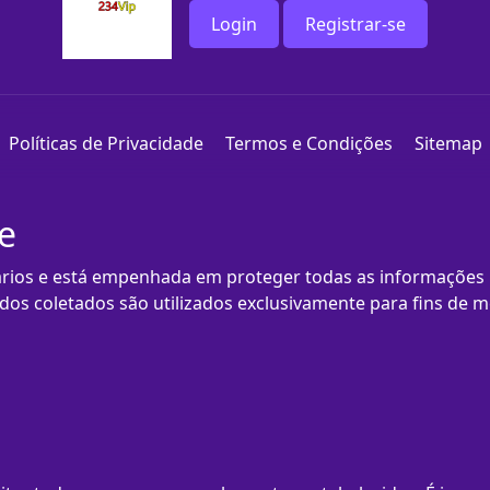
Login
Registrar-se
Políticas de Privacidade
Termos e Condições
Sitemap
de
uários e está empenhada em proteger todas as informações 
os coletados são utilizados exclusivamente para fins de m