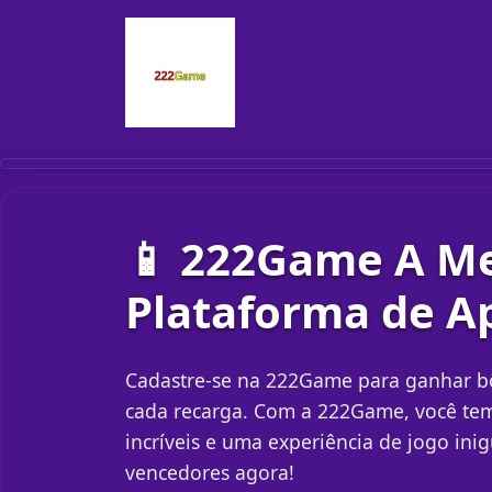
📱 222Game A M
Plataforma de A
Cadastre-se na 222Game para ganhar b
cada recarga. Com a 222Game, você te
incríveis e uma experiência de jogo inig
vencedores agora!