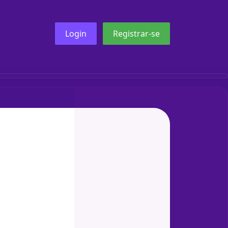
Login
Registrar-se