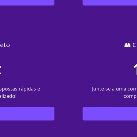
reto
👥 
t
espostas rápidas e
Junte-se a uma com
lizado!
compa
e