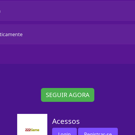
a
aticamente
SEGUIR AGORA
Acessos
Login
Registrar-se