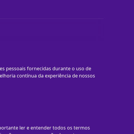
es pessoais fornecidas durante o uso de
elhoria contínua da experiência de nossos
ortante ler e entender todos os termos