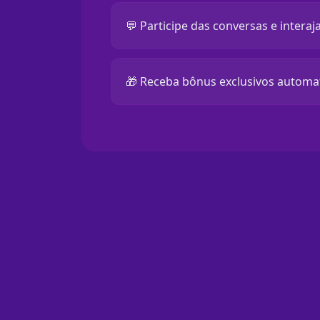
💬 Participe das conversas e interaj
🎁 Receba bônus exclusivos autom