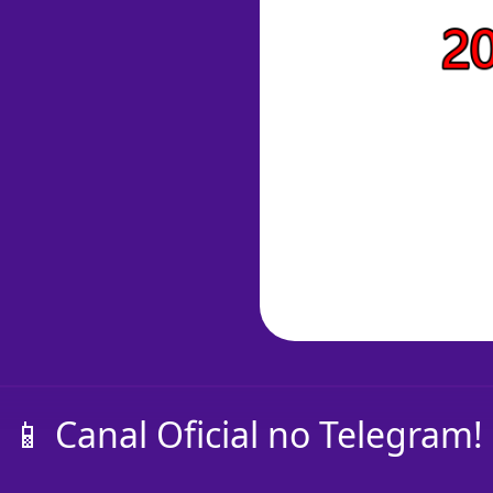
📱 Canal Oficial no Telegram!