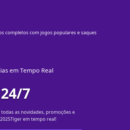
iços completos com jogos populares e saques
cias em Tempo Real
24/7
e todas as novidades, promoções e
 2025Tiger em tempo real!