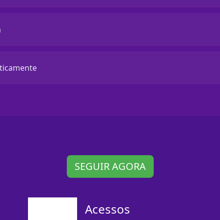
a
aticamente
SEGUIR AGORA
Acessos