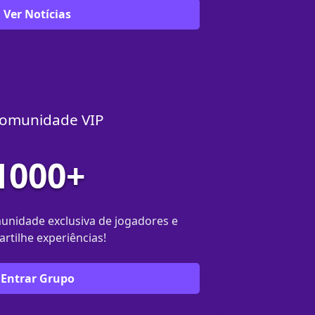
Ver Notícias
Comunidade VIP
1000+
unidade exclusiva de jogadores e
rtilhe experiências!
Entrar Grupo