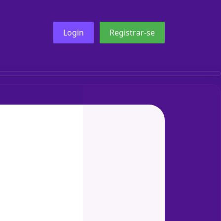
Login
Registrar-se