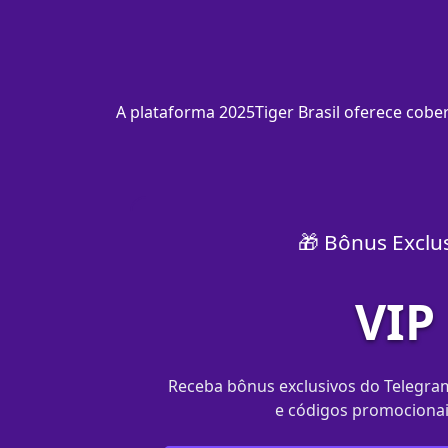
A plataforma 2025Tiger Brasil oferece cobe
🎁 Bônus Exclu
VIP
Receba bônus exclusivos do Telegra
e códigos promocionai