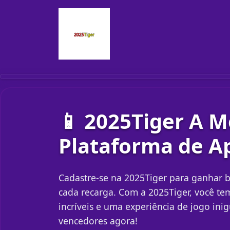
📱 2025Tiger A M
Plataforma de A
Cadastre-se na 2025Tiger para ganhar 
cada recarga. Com a 2025Tiger, você t
incríveis e uma experiência de jogo inig
vencedores agora!