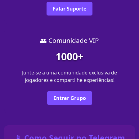
Falar Suporte
👥 Comunidade VIP
1000+
Junte-se a uma comunidade exclusiva de
jogadores e compartilhe experiências!
Entrar Grupo
📱 Como Seguir no Telegram