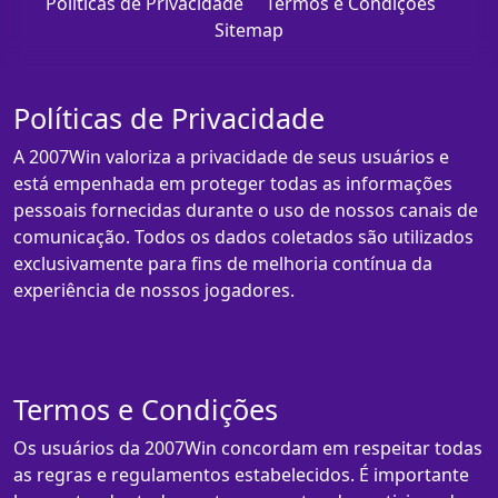
Políticas de Privacidade
Termos e Condições
Sitemap
Políticas de Privacidade
A 2007Win valoriza a privacidade de seus usuários e
está empenhada em proteger todas as informações
pessoais fornecidas durante o uso de nossos canais de
comunicação. Todos os dados coletados são utilizados
exclusivamente para fins de melhoria contínua da
experiência de nossos jogadores.
Termos e Condições
Os usuários da 2007Win concordam em respeitar todas
as regras e regulamentos estabelecidos. É importante