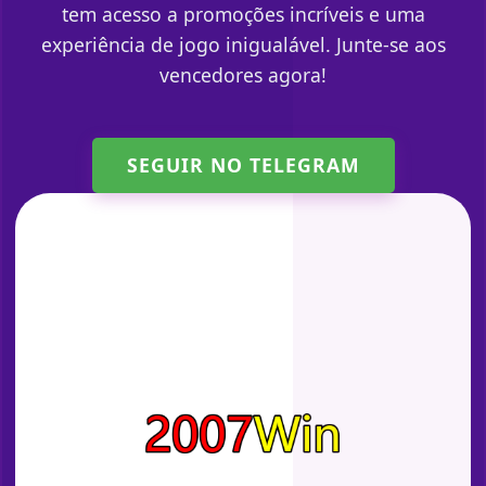
tem acesso a promoções incríveis e uma
experiência de jogo inigualável. Junte-se aos
vencedores agora!
SEGUIR NO TELEGRAM