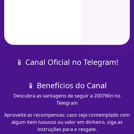
📱 Canal Oficial no Telegram!
📱 Benefícios do Canal
Descubra as vantagens de seguir a 2007Win no
Telegram
Aproveite as recompensas: caso seja contemplado com
algum item luxuoso ou valor em dinheiro, siga as
instruções para o resgate.