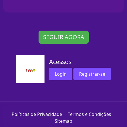
SEGUIR AGORA
Acessos
Login
Registrar-se
Políticas de Privacidade
Termos e Condições
Sitemap