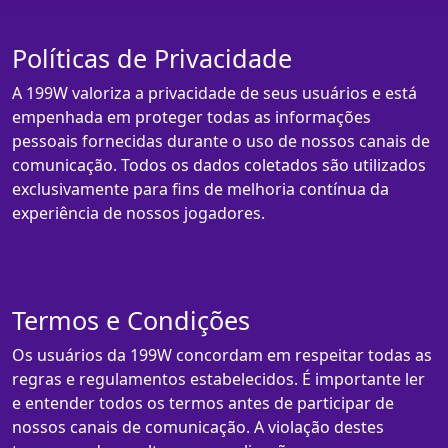
Políticas de Privacidade
A 199W valoriza a privacidade de seus usuários e está
empenhada em proteger todas as informações
pessoais fornecidas durante o uso de nossos canais de
comunicação. Todos os dados coletados são utilizados
exclusivamente para fins de melhoria contínua da
experiência de nossos jogadores.
Termos e Condições
Os usuários da 199W concordam em respeitar todas as
regras e regulamentos estabelecidos. É importante ler
e entender todos os termos antes de participar de
nossos canais de comunicação. A violação destes