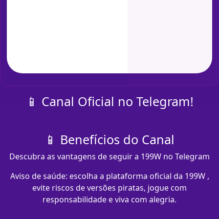
📱 Canal Oficial no Telegram!
📱 Benefícios do Canal
Descubra as vantagens de seguir a 199W no Telegram
Aviso de saúde: escolha a plataforma oficial da 199W ,
evite riscos de versões piratas, jogue com
responsabilidade e viva com alegria.