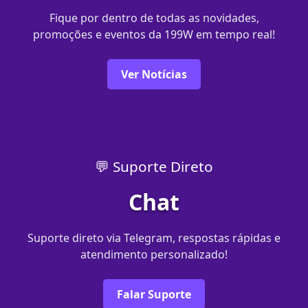
Fique por dentro de todas as novidades,
promoções e eventos da 199W em tempo real!
Ver Notícias
💬 Suporte Direto
Chat
Suporte direto via Telegram, respostas rápidas e
atendimento personalizado!
Falar Suporte