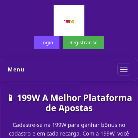
Login
Registrar-se
Menu
📱 199W A Melhor Plataforma
de Apostas
Cadastre-se na 199W para ganhar bônus no
cadastro e em cada recarga. Com a 199W, você