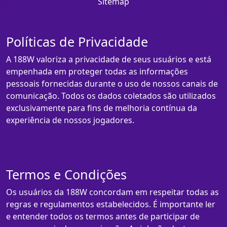
Sitemap
Políticas de Privacidade
A 188W valoriza a privacidade de seus usuários e está
empenhada em proteger todas as informações
pessoais fornecidas durante o uso de nossos canais de
comunicação. Todos os dados coletados são utilizados
exclusivamente para fins de melhoria contínua da
experiência de nossos jogadores.
Termos e Condições
Os usuários da 188W concordam em respeitar todas as
regras e regulamentos estabelecidos. É importante ler
e entender todos os termos antes de participar de