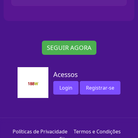
SEGUIR AGORA
Acessos
Login
Registrar-se
Políticas de Privacidade
Termos e Condições