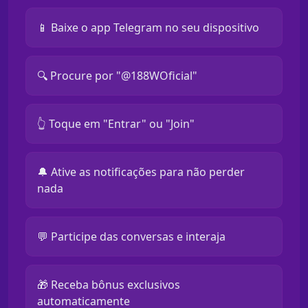
📱 Baixe o app Telegram no seu dispositivo
🔍 Procure por "@188WOficial"
👆 Toque em "Entrar" ou "Join"
🔔 Ative as notificações para não perder
nada
💬 Participe das conversas e interaja
🎁 Receba bônus exclusivos
automaticamente