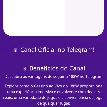
📱 Canal Oficial no Telegram!
📱 Benefícios do Canal
Descubra as vantagens de seguir a 188W no Telegram
Explore como o Cassino ao Vivo do 188W proporciona
uma experiência imersiva e envolvente com dealers
reais, uma variedade de jogos e a conveniência de jogar
de qualquer lugar.