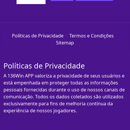
Políticas de Privacidade
Termos e Condições
Sitemap
Políticas de Privacidade
A 136Win APP valoriza a privacidade de seus usuários e
está empenhada em proteger todas as informações
pessoais fornecidas durante o uso de nossos canais de
comunicação. Todos os dados coletados são utilizados
exclusivamente para fins de melhoria contínua da
experiência de nossos jogadores.