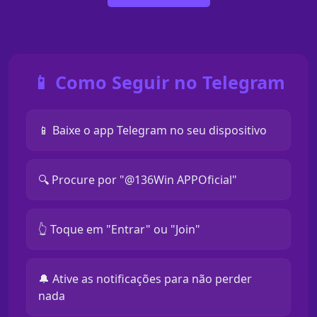
📱 Como Seguir no Telegram
📱 Baixe o app Telegram no seu dispositivo
🔍 Procure por "@136Win APPOficial"
👆 Toque em "Entrar" ou "Join"
🔔 Ative as notificações para não perder
nada