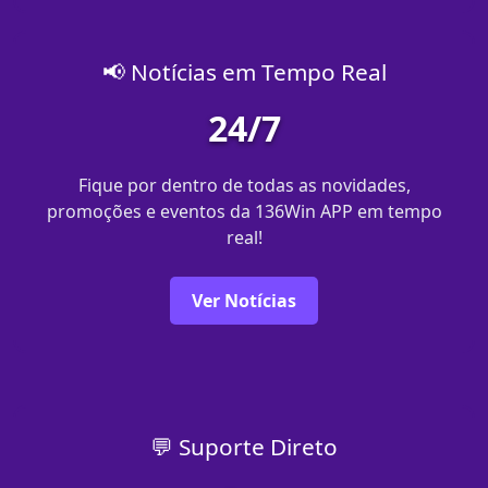
📢 Notícias em Tempo Real
24/7
Fique por dentro de todas as novidades,
promoções e eventos da 136Win APP em tempo
real!
Ver Notícias
💬 Suporte Direto