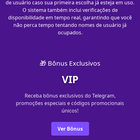
de usuário caso sua primeira escolha já esteja em uso.
O sistema também inclui verificações de
disponibilidade em tempo real, garantindo que você
não perca tempo tentando nomes de usuário já
ocupados.
🎁 Bônus Exclusivos
VIP
Receba bônus exclusivos do Telegram,
promoções especiais e códigos promocionais
únicos!
Ver Bônus